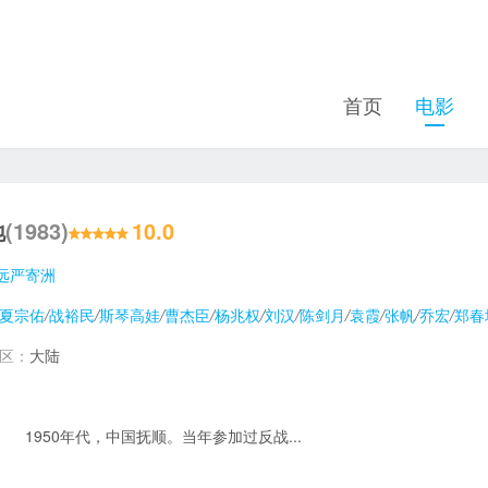
首页
电影
地
(1983)
10.0
远
严寄洲
夏宗佑
/
战裕民
/
斯琴高娃
/
曹杰臣
/
杨兆权
/
刘汉
/
陈剑月
/
袁霞
/
张帆
/
乔宏
/
郑春
地区：
大陆
1950年代，中国抚顺。当年参加过反战...