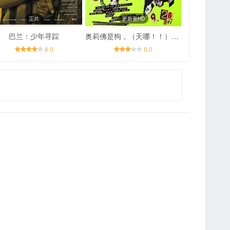
正片
更新至HD
巴兰：少年寻踪
奥莉佛是狗，（天哪！！）这家伙 电影版
8.0
6.0