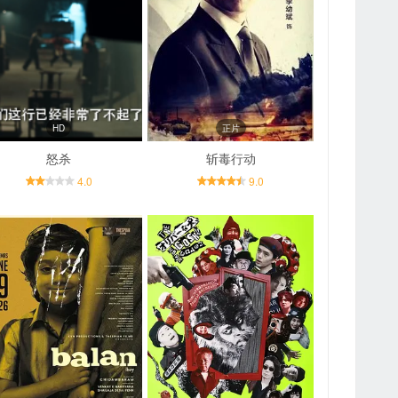
HD
正片
怒杀
斩毒行动
4.0
9.0