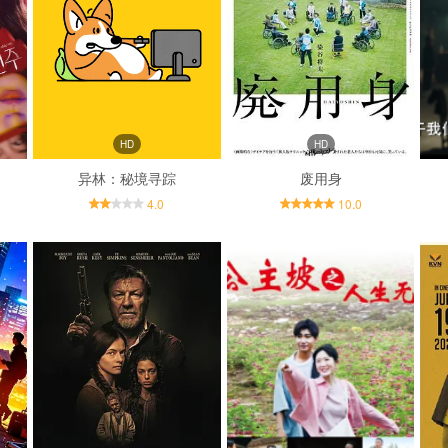
HD
HD
异林：秘境寻踪
废用身
4.0
10.0