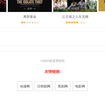
正片
HD国语
离群索金
公主坡之人生无憾
3.0
10.0
©2023
蛋蛋赞影院
友情链接:
动漫网
日韩剧网
美剧网
电影网