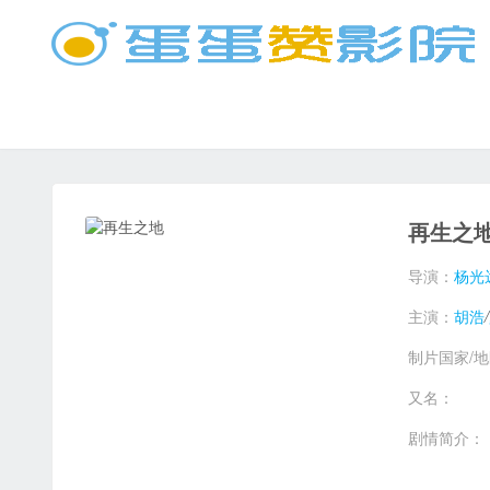
再生之
导演：
杨光
主演：
胡浩
/
制片国家/
又名：
剧情简介：