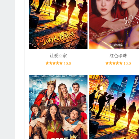
正片
第99集
让爱回家
红色珍珠
10.0
10.0