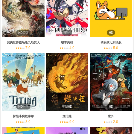
HD国语
正片
HD
完美世界剧场版九劫焚天
缎带英雄
幼女战记剧场版
7.0
4.0
5.0
HD中字
更新HD
HD
探险小狗媞蒂娜
燃比娃
世外
8.0
9.0
2.0