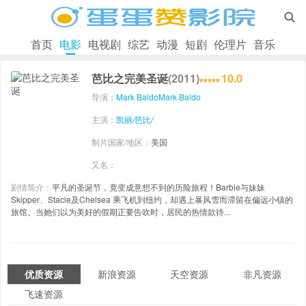

首页
电影
电视剧
综艺
动漫
短剧
伦理片
音乐
芭比之完美圣诞
(2011)
10.0
导演：
Mark Baldo
Mark·Baldo
主演：
凯丽
/
芭比
/
制片国家/地区：
美国
又名：
剧情简介：
平凡的圣诞节，竟变成意想不到的历险旅程！Barbie与妹妹
Skipper、Stacie及Chelsea 乘飞机到纽约，却遇上暴风雪而滞留在偏远小镇的
旅馆。当她们以为美好的假期正要告吹时，居民的热情款待...
优质资源
新浪资源
天空资源
非凡资源
飞速资源