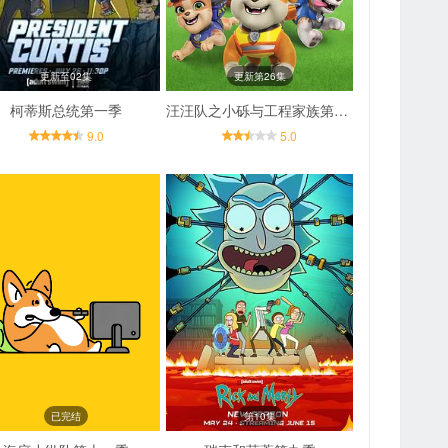
更新至02集
更新第26集
柯蒂斯总统第一季
汪汪队之小砾与工程家族第三季
9.0
5.0
已完结
第10集