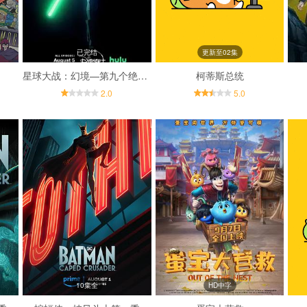
已完结
更新至02集
星球大战：幻境—第九个绝地武士
柯蒂斯总统
2.0
5.0
10集全
HD中字