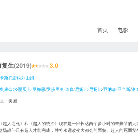
首页
电影
而复生
(2019)
3.0
·卡斯托雷纳
刘山姆
·奥康奈尔
/
丽贝卡·罗梅恩
/
罗莎里奥·道森
/
尼扬比·尼扬比
/
乔纳森·亚当斯
/
洛
地区：
美国
《超人之死》和《超人的统治》现在是一部长达两个多小时的未删节的无
这场战斗只有超人才能完成，并将永远改变大都会的面貌。超人的死而复生在