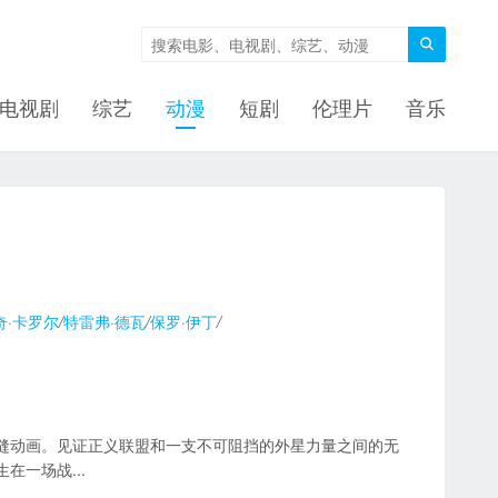

电视剧
综艺
动漫
短剧
伦理片
音乐
奇·卡罗尔
/
特雷弗·德瓦
/
保罗·伊丁
/
缝动画。见证正义联盟和一支不可阻挡的外星力量之间的无
一场战...