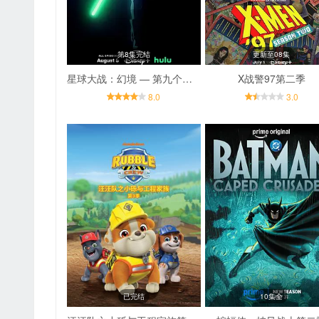
第8集完结
更新至08集
星球大战：幻境 — 第九个绝地武士
X战警97第二季
8.0
3.0
已完结
10集全