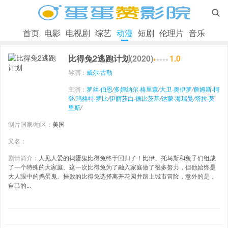

首页
电影
电视剧
综艺
动漫
短剧
伦理片
音乐
比得兔2逃跑计划
(2020)
1.0
导演：
威尔·古勒
主演：
罗丝·伯恩
/
多姆纳尔·格里森
/
大卫·奥伊罗
/
詹姆斯·柯
登
/
玛格特·罗比
/
伊丽莎白·德比茨基
/
达蒙·海瑞曼
/
塔拉·莫
里斯
/
制片国家/地区：
美国
又名：
剧情简介：
人见人爱的捣蛋鬼比得兔终于回归了！比伊、托马斯和兔子们组成
了一个特殊的大家庭。这一次比得兔为了融入家庭做了很多努力，但他始终是
大人眼中的捣蛋鬼。挫败的比得兔选择离开花园并踏上城市冒险，意外的是，
自己的...