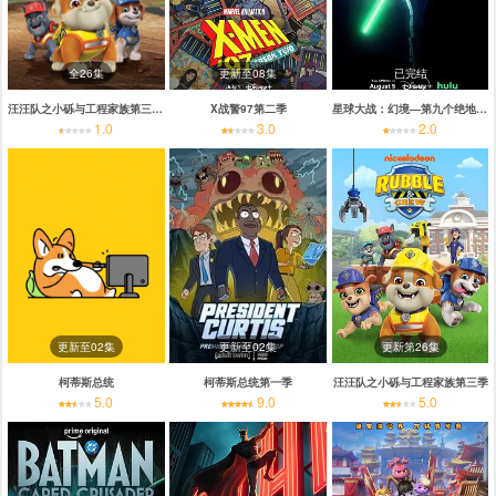
全26集
更新至08集
已完结
汪汪队之小砾与工程家族第三季国语
X战警97第二季
星球大战：幻境—第九个绝地武士
1.0
3.0
2.0
更新至02集
更新至02集
更新第26集
柯蒂斯总统
柯蒂斯总统第一季
汪汪队之小砾与工程家族第三季
5.0
9.0
5.0