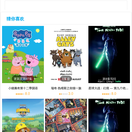
猜你喜欢
更新至第07集
6集全
第8集完结
小猪佩奇第十二季国语
瑞奇·热维斯之街猫一族
星球大战：幻境 — 第九个绝地武士
8.0
3.0
8.0