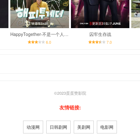
更新至04期
更新至35集
HappyTogether-不是一个人真好
囚牢生存战
6.0
7.0
©2023
蛋蛋赞影院
友情链接:
动漫网
日韩剧网
美剧网
电影网