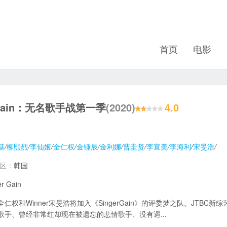
首页
电影
Again：无名歌手战第一季
(2020)
4.0
基
/
柳熙烈
/
李仙姬
/
全仁权
/
金锺辰
/
金利娜
/
曹圭贤
/
李宣美
/
李海利
/
宋旻浩
/
地区：
韩国
er Gain
全仁权和Winner宋旻浩将加入《SingerGain》的评委梦之队。JTBC新
歌手、曾经非常红却现在被遗忘的悲情歌手、没有遇...