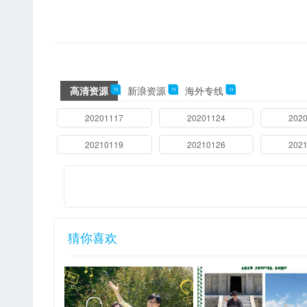
高清资源
新浪资源
海外专线
13
13
13
10112
20201117
20201124
202
20210119
20210126
202
猜你喜欢