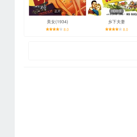
正片
HD中字
美女(1934)
乡下夫妻
8.0
8.0