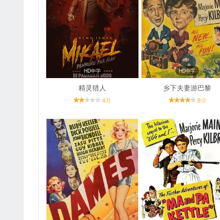
HD中字
HD中字
精灵猎人
乡下夫妻游巴黎
4.0
8.0