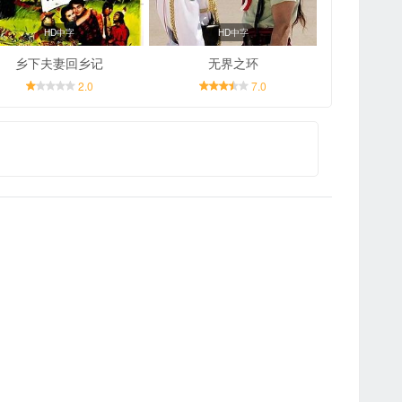
HD中字
HD中字
乡下夫妻回乡记
无界之环
2.0
7.0