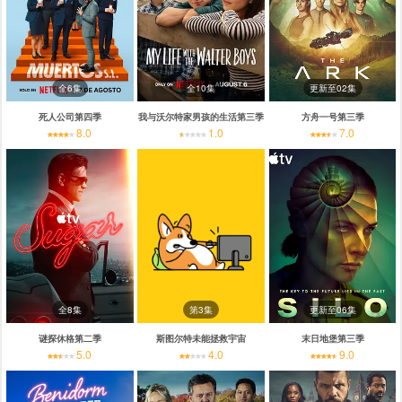
全6集
全10集
更新至02集
死人公司第四季
我与沃尔特家男孩的生活第三季
方舟一号第三季
8.0
1.0
7.0
全8集
第3集
更新至06集
谜探休格第二季
斯图尔特未能拯救宇宙
末日地堡第三季
5.0
4.0
9.0