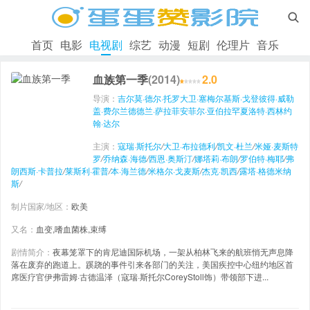

首页
电影
电视剧
综艺
动漫
短剧
伦理片
音乐
血族第一季
(2014)
2.0
导演：
吉尔莫·德尔·托罗
大卫·塞梅尔
基斯·戈登
彼得·威勒
盖·费尔兰德
德兰·萨拉菲安
菲尔·亚伯拉罕
夏洛特·西林
约
翰·达尔
主演：
寇瑞·斯托尔
/
大卫·布拉德利
/
凯文·杜兰
/
米娅·麦斯特
罗
/
乔纳森·海德
/
西恩·奥斯汀
/
娜塔莉·布朗
/
罗伯特·梅耶
/
弗
朗西斯·卡普拉
/
莱斯利·霍普
/
本·海兰德
/
米格尔·戈麦斯
/
杰克·凯西
/
露塔·格德米纳
斯
/
制片国家/地区：
欧美
又名：
血变,嗜血菌株,束缚
剧情简介：
夜幕笼罩下的肯尼迪国际机场，一架从柏林飞来的航班悄无声息降
落在废弃的跑道上。蹊跷的事件引来各部门的关注，美国疾控中心纽约地区首
席医疗官伊弗雷姆·古德温泽（寇瑞·斯托尔CoreyStoll饰）带领部下进...