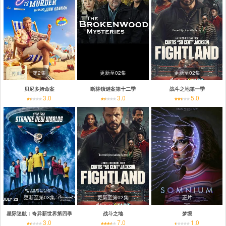
第2集
更新至02集
更新至02集
贝尼多姆命案
断林镇谜案第十二季
战斗之地第一季
3.0
3.0
5.0
更新至第03集
更新至第02集
正片
星际迷航：奇异新世界第四季
战斗之地
梦境
3.0
7.0
1.0