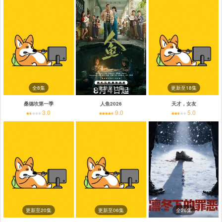
全8集
更新至11集
更新至18集
桑德坎第一季
人鱼2026
天才，女友
3.0
9.0
5.0
更新至20集
更新至06集
全26集