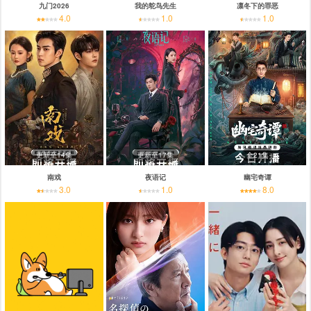
九门2026
我的鸵鸟先生
凛冬下的罪恶
4.0
1.0
1.0
更新至14集
更新至17集
全21集
南戏
夜语记
幽宅奇谭
3.0
1.0
8.0