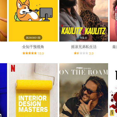
第260801期
8集全
全知干预视角
摇滚兄弟私生活
最
10.0
3.0