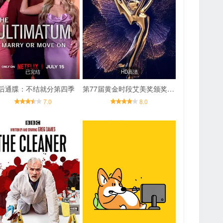
已完结
HD高清
后通牒：不结就分第四季
第77届黄金时段艾美奖颁奖典礼
7.0
8.0