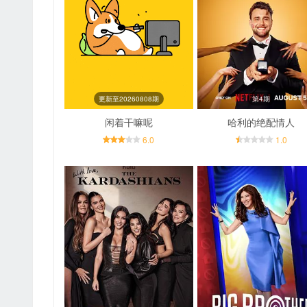
更新至20260808期
第4期
闲着干嘛呢
哈利的绝配情人
6.0
1.0