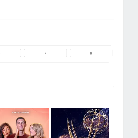
6
7
8
1