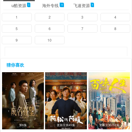
u酷资源
海外专线
飞速资源
2
10
8
1
2
3
4
5
6
7
8
9
10
猜你喜欢
第6集
更新至第45集
更新至第252集