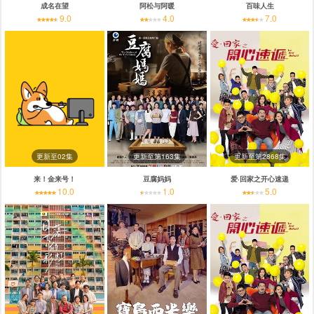
成名在望
阿松与阿暖
百味人生
9.0
4.0
7.0
更新至02集
更新至第163集
更新至第2868集
来！金来号！
豆腐妈妈
爱·回家之开心速递
10.0
1.0
5.0