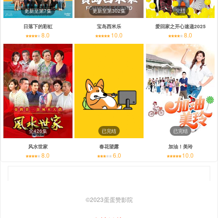
更新至第7集
更新至第302集
完结
日落下的彩虹
宝岛西米乐
爱回家之开心速递2025
8.0
10.0
8.0
全426集
已完结
已完结
风水世家
春花望露
加油！美玲
8.0
6.0
10.0
©2023
蛋蛋赞影院