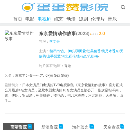

首页
电影
电视剧
综艺
动漫
短剧
伦理片
音乐
东京爱情动作故事
(2023)
2.0
导演：
李文舜
主演：
相泽南
/
古川伊织
/
羽田爱
/
朝美穗香
/
桃乃木香奈
/
天
使萌
/
山手梨爱
/
河北彩花
/
楪花恋
/
八掛海
/
制片国家/地区：
香港
又名：
東京アンダ一へア,Tokyo Sex Story
剧情简介：
日本女演员们出演的TVB电视剧集《東京愛情動作故事》官方正式
公开最后4名女演员，至此本剧出演的10名女演员全部公开，依次是相泽南，
古川伊织，羽田爱，朝美穗香，楪花恋，桃乃木香奈，河北彩花，天使萌，山
手...
高清资源
新浪资源
海外蓝光
天空资源
10
10
10
8