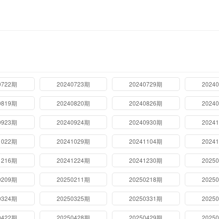
0722期
20240723期
20240729期
2024
0819期
20240820期
20240826期
2024
0923期
20240924期
20240930期
2024
1022期
20241029期
20241104期
2024
1216期
20241224期
20241230期
2025
0209期
20250211期
20250218期
2025
0324期
20250325期
20250331期
2025
0422期
20250428期
20250429期
2025