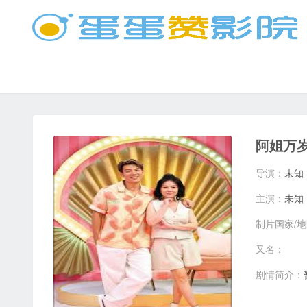
阿姐万
导演：
未知
主演：
未知
制片国家/
又名：
剧情简介：