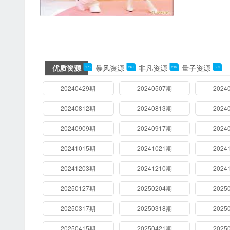
优质资源
暴风资源
非凡资源
量子资源
176
260
245
301
08集
20240429期
20240507期
2024
16集
20240812期
20240813期
2024
24集
20240909期
20240917期
2024
32集
20241015期
20241021期
2024
40集
20241203期
20241210期
2024
48集
20250127期
20250204期
2025
56集
20250317期
20250318期
2025
64集
20250415期
20250421期
2025