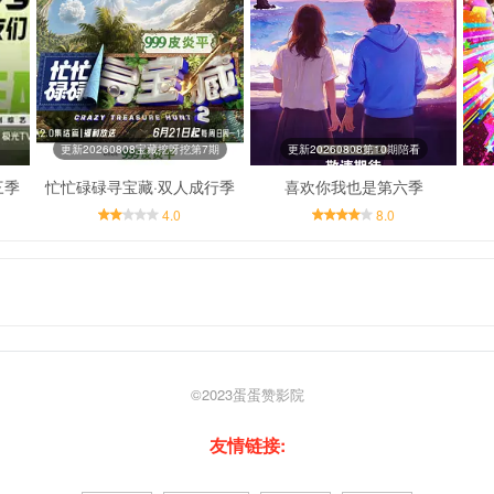
更新20260808宝藏挖呀挖第7期
更新20260808第10期陪看
三季
忙忙碌碌寻宝藏·双人成行季
喜欢你我也是第六季
4.0
8.0
©2023
蛋蛋赞影院
友情链接: