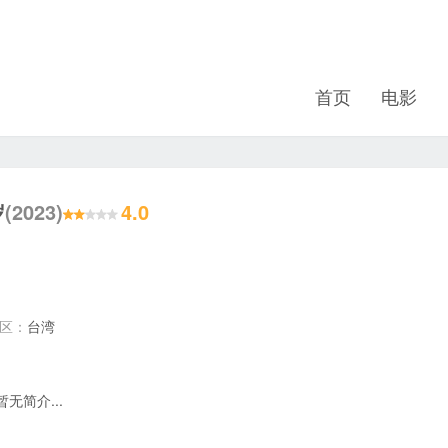
首页
电影
岁
(2023)
4.0
地区：
台湾
暂无简介...