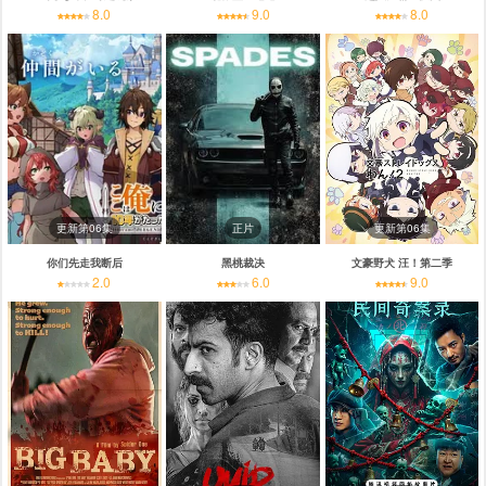
8.0
9.0
8.0
更新第06集
正片
更新第06集
你们先走我断后
黑桃裁决
文豪野犬 汪！第二季
2.0
6.0
9.0