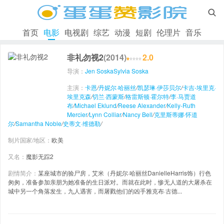

首页
电影
电视剧
综艺
动漫
短剧
伦理片
音乐
非礼勿视2
(2014)
2.0
导演：
Jen Soska
Sylvia Soska
主演：
卡恩
/
丹妮尔·哈丽丝
/
凯瑟琳·伊莎贝尔
/
卡吉-埃里克·
埃里克森
/
切兰·西蒙斯
/
格雷斯顿·霍尔特
/
李·马贾道
布
/
Michael Eklund
/
Reese Alexander
/
Kelly-Ruth
Mercier
/
Lynn Colliar
/
Nancy Bell
/
克里斯蒂娜·怀道
尔
/
Samantha Noble
/
史蒂文·维德勒
/
制片国家/地区：
欧美
又名：
魔影无踪2
剧情简介：
某座城市的验尸房，艾米（丹妮尔·哈丽丝DanielleHarris饰）行色
匆匆，准备参加亲朋为她准备的生日派对。而就在此时，惨无人道的大屠杀在
城中另一个角落发生，九人遇害，而屠戮他们的凶手雅克布·古德...