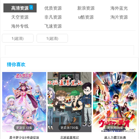
高清资源
优质资源
新浪资源
海外蓝光
2
天空资源
非凡资源
u酷资源
淘片资源
海外专线
飞速资源
1(超清)
1(超清)
猜你喜欢
更新至13集
更新第730集
更新第06集
星卡梦少女5奇迹绽放
北派盗墓笔记
超人力霸王狄奧