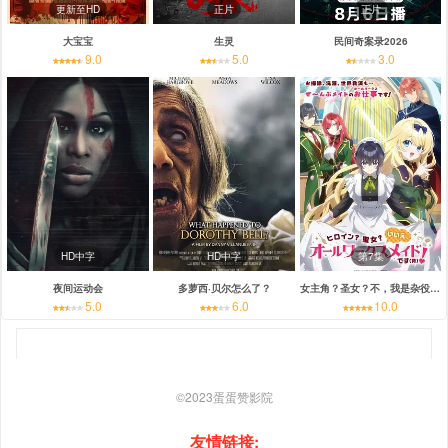
更新至HD
正片
正片
大宝宝
生灵
民间奇案录2026
9.0
5.0
3.0
HD中字
HD中字
第7集
夜间运动会
多萝西·贝尔怎么了？
女主角？圣女？不，我是杂役女仆（自豪）
5.0
6.0
10.0
©2023
蛋蛋赞影院
友情链接: