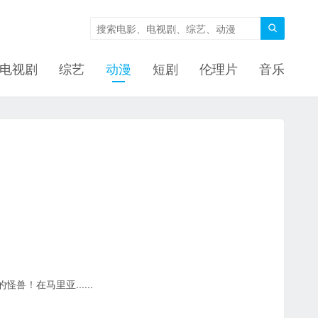

电视剧
综艺
动漫
短剧
伦理片
音乐
！在马里亚......