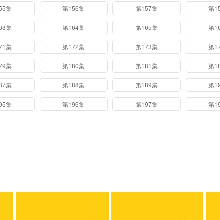
55集
第156集
第157集
第1
63集
第164集
第165集
第1
71集
第172集
第173集
第1
79集
第180集
第181集
第1
87集
第188集
第189集
第1
95集
第196集
第197集
第1