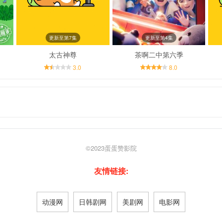
更新至第7集
更新至第4集
太古神尊
茶啊二中第六季
3.0
8.0
©2023
蛋蛋赞影院
友情链接:
动漫网
日韩剧网
美剧网
电影网