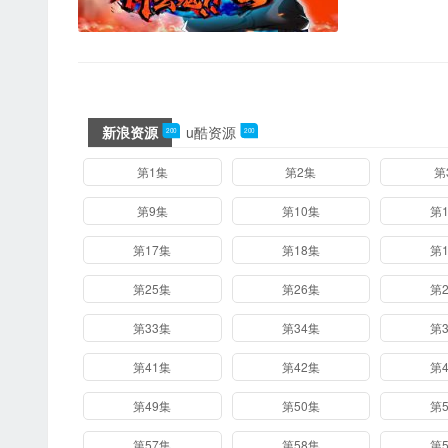
新浪资源
u酷资源
200
200
08集
第1集
第2集
第
16集
第9集
第10集
第
24集
第17集
第18集
第
32集
第25集
第26集
第
40集
第33集
第34集
第
48集
第41集
第42集
第
56集
第49集
第50集
第
64集
第57集
第58集
第