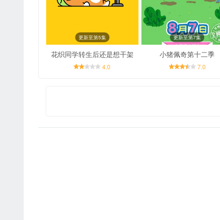
更新至第5集
更新至第7集
花织同学转生后还是想干架
小猪佩奇第十二季
4.0
7.0