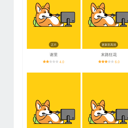
正片
更新至高清
谢里
末路狂花
4.0
6.0