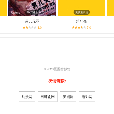
DVD国语
更新至高清
男儿无罪
第15条
4.0
7.0
©2023
蛋蛋赞影院
友情链接:
动漫网
日韩剧网
美剧网
电影网