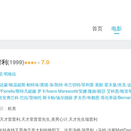
首页
电影
普利
(1999)
7.0
尼·明格拉
·达蒙
/
格温妮斯·帕特洛
/
裘德·洛
/
凯特·布兰切特
/
菲利普·塞默·霍夫曼
/
杰克·
/
Fiorello
/
斯特凡妮娅·罗卡
/
Ivano Marescotti
/
安娜·隆姬
/
丽莎·艾科恩
/
格雷琴
吉安弗兰科·巴拉
/
雷纳托·斯卡帕
/
迪尔德丽·罗夫乔
/
布赖恩·塔伦蒂诺
/
Bernar
地区：
欧美
,天才雷普利,天才里普雷先生,美男心计,天才先生瑞普利
年轻有钱又置身于意大利的艳阳下，这是汤姆·瑞普利（马特·达蒙MattDam