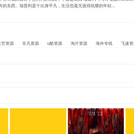
有的东西。瑞普利是个出身平凡，生活也毫无值得炫耀的年轻...
天空资源
非凡资源
u酷资源
淘片资源
海外专线
飞速资