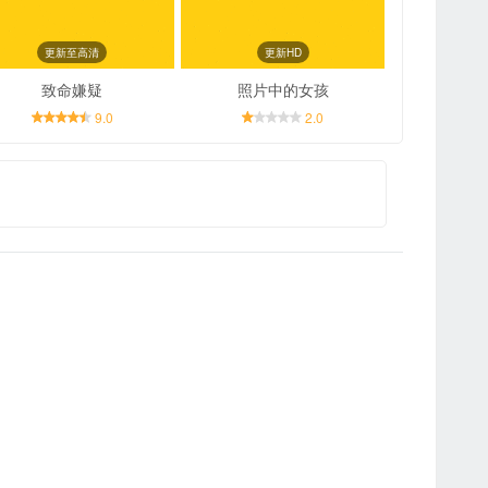
更新至高清
更新HD
致命嫌疑
照片中的女孩
9.0
2.0