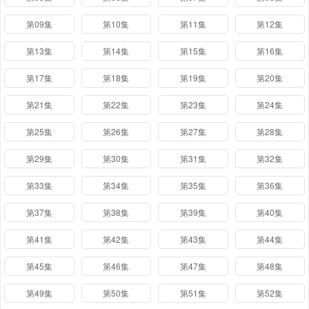
第09集
第10集
第11集
第12集
第13集
第14集
第15集
第16集
第17集
第18集
第19集
第20集
第21集
第22集
第23集
第24集
第25集
第26集
第27集
第28集
第29集
第30集
第31集
第32集
第33集
第34集
第35集
第36集
第37集
第38集
第39集
第40集
第41集
第42集
第43集
第44集
第45集
第46集
第47集
第48集
第49集
第50集
第51集
第52集