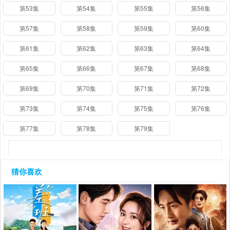
第53集
第54集
第55集
第56集
第57集
第58集
第59集
第60集
第61集
第62集
第63集
第64集
第65集
第66集
第67集
第68集
第69集
第70集
第71集
第72集
第73集
第74集
第75集
第76集
第77集
第78集
第79集
猜你喜欢