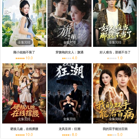
全集完结
全集完结
全集完结
顾小姐她不装了
穿旗袍的女人：旗遇
好人难当，那就不当了
10.0
4.0
1.0
全集完结
全集完结
全集完结
硬核儿媳，在线撑腰
龙凤呈祥：狂潮
我的双手能治百病
10.0
8.0
5.0