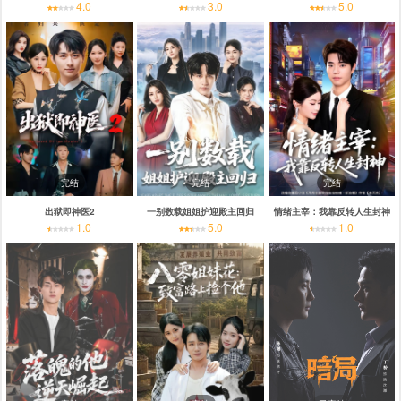
4.0
3.0
5.0
完结
完结
完结
出狱即神医2
一别数载姐姐护迎殿主回归
情绪主宰：我靠反转人生封神
1.0
5.0
1.0