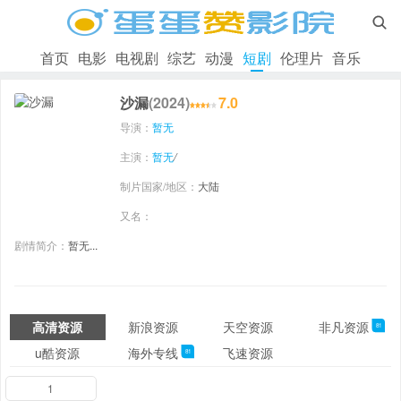

首页
电影
电视剧
综艺
动漫
短剧
伦理片
音乐
沙漏
(2024)
7.0
导演：
暂无
主演：
暂无
/
制片国家/地区：
大陆
又名：
剧情简介：
暂无...
高清资源
新浪资源
天空资源
非凡资源
81
u酷资源
海外专线
飞速资源
81
1