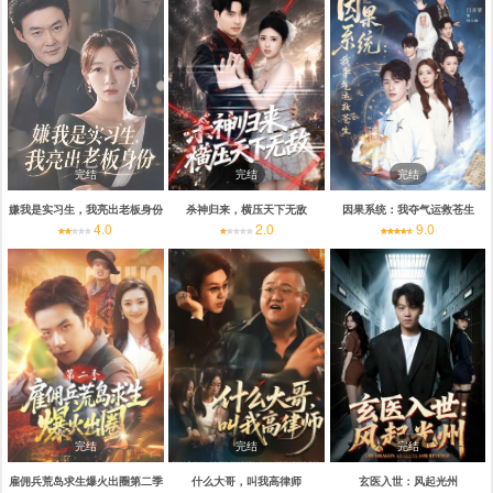
完结
完结
完结
嫌我是实习生，我亮出老板身份
杀神归来，横压天下无敌
因果系统：我夺气运救苍生
4.0
2.0
9.0
完结
完结
完结
雇佣兵荒岛求生爆火出圈第二季
什么大哥，叫我高律师
玄医入世：风起光州