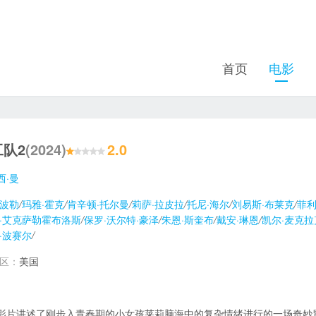
首页
电影
队2
(2024)
2.0
西·曼
·波勒
/
玛雅·霍克
/
肯辛顿·托尔曼
/
莉萨·拉皮拉
/
托尼·海尔
/
刘易斯·布莱克
/
菲利
·艾克萨勒霍布洛斯
/
保罗·沃尔特·豪泽
/
朱恩·斯奎布
/
戴安·琳恩
/
凯尔·麦克拉
·波赛尔
/
地区：
美国
影片讲述了刚步入青春期的小女孩莱莉脑海中的复杂情绪进行的一场奇妙