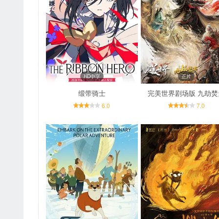
HD中字
正片
缎带骑士
完美世界剧场版 九劫焚
6.0
7.0