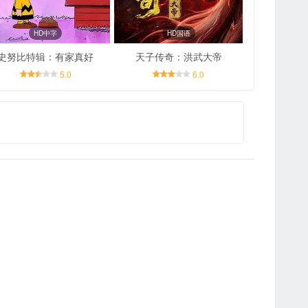
HD中字
HD国语
史努比特辑：有家真好
天子传奇：洪武大帝
5.0
6.0