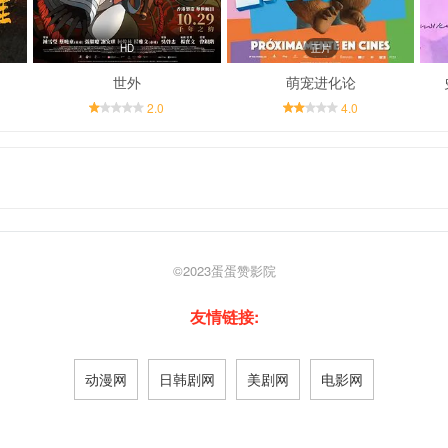
HD
正片
世外
萌宠进化论
2.0
4.0
©2023
蛋蛋赞影院
友情链接:
动漫网
日韩剧网
美剧网
电影网