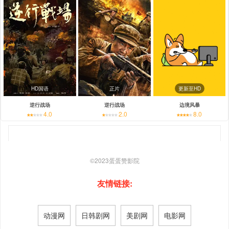
HD国语
正片
更新至HD
逆行战场
逆行战场
边境风暴
4.0
2.0
8.0
©2023
蛋蛋赞影院
友情链接:
动漫网
日韩剧网
美剧网
电影网