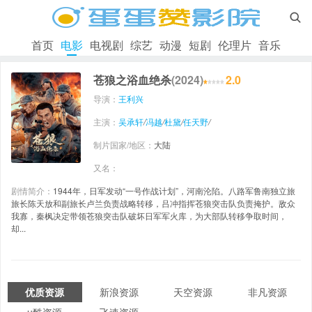

首页
电影
电视剧
综艺
动漫
短剧
伦理片
音乐
苍狼之浴血绝杀
(2024)
2.0
导演：
王利兴
主演：
吴承轩
/
冯越
/
杜黛
/
任天野
/
制片国家/地区：
大陆
又名：
剧情简介：
1944年，日军发动“一号作战计划”，河南沦陷。八路军鲁南独立旅
旅长陈天放和副旅长卢兰负责战略转移，吕冲指挥苍狼突击队负责掩护。敌众
我寡，秦枫决定带领苍狼突击队破坏日军军火库，为大部队转移争取时间，
却...
优质资源
新浪资源
天空资源
非凡资源