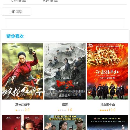
u酷资源
飞速资源
HD国语
猜你喜欢
HD
更新至TC
HD
双枪红娘子
四渡
浴血困牛山
2.0
1.0
10.0