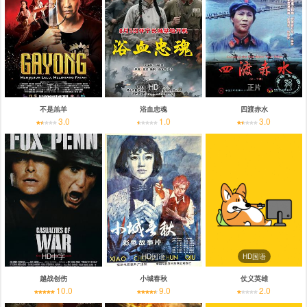
正片
HD
正片
不是羔羊
浴血忠魂
四渡赤水
3.0
1.0
3.0
HD中字
HD国语
HD国语
越战创伤
小城春秋
仗义英雄
10.0
9.0
2.0