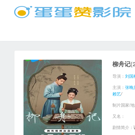
柳舟记
(
导演：
刘国
主演：
张晚
赖艺
/
制片国家/
又名：
剧情简介：