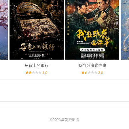
更新至第4集
更新至第23集完结
马背上的银行
我当卧底这件事
4.0
3.0
©2023
蛋蛋赞影院