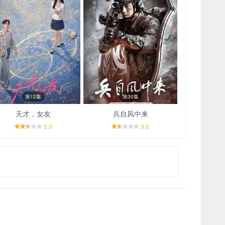
第12集
第30集
天才，女友
兵自风中来
5.0
3.0