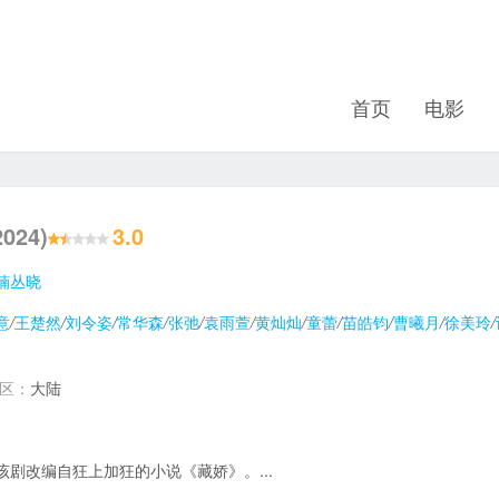
首页
电影
2024)
3.0
楠
丛晓
意
/
王楚然
/
刘令姿
/
常华森
/
张弛
/
袁雨萱
/
黄灿灿
/
童蕾
/
苗皓钧
/
曹曦月
/
徐美玲
/
地区：
大陆
该剧改编自狂上加狂的小说《藏娇》。...