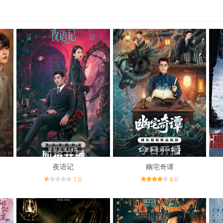
更新至第14集
更新至第14集
夜语记
幽宅奇谭
1.0
8.0