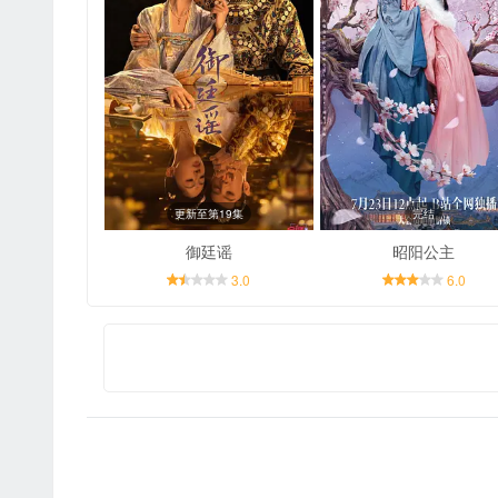
更新至第19集
完结
御廷谣
昭阳公主
3.0
6.0