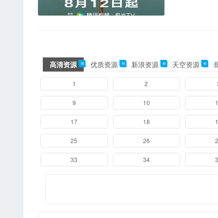
高清资源
优质资源
新浪资源
天空资源
38
40
40
40
08集
1
2
16集
9
10
24集
17
18
32集
25
26
33
34