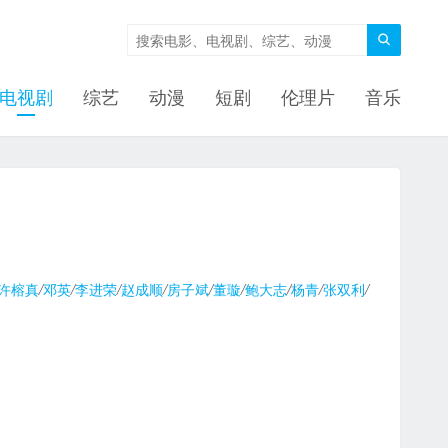

电视剧
综艺
动漫
短剧
伦理片
音乐
许榕真
/
邓英
/
李进荣
/
赵成顺
/
房子斌
/
董璇
/
鲍大志
/
杨青
/
张双利
/