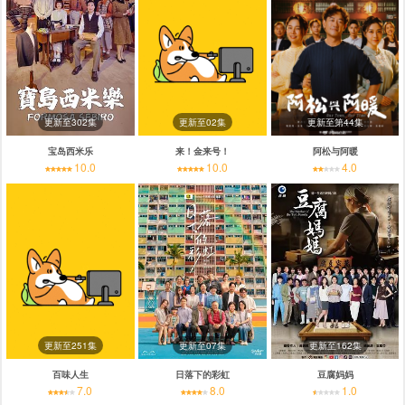
更新至302集
更新至02集
更新至第44集
宝岛西米乐
来！金来号！
阿松与阿暖
10.0
10.0
4.0
更新至251集
更新至07集
更新至162集
百味人生
日落下的彩虹
豆腐妈妈
7.0
8.0
1.0