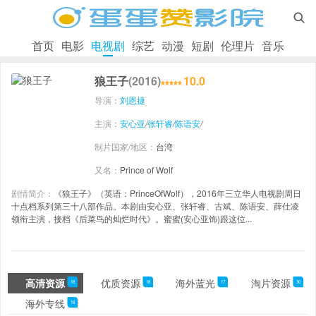

首页
电影
电视剧
综艺
动漫
短剧
伦理片
音乐
狼王子
(2016)
10.0
导演：
刘恩捷
主演：
安心亚
/
张轩睿
/
陈语安
/
制片国家/地区：
台湾
又名：
Prince of Wolf
剧情简介：
《狼王子》（英语：PrinceOfWolf），2016年三立华人电视剧周日
十点档系列第三十八部作品。本剧由安心亚、张轩睿、古斌、陈语安、薛仕凌
领衔主演，接档《后菜鸟的灿烂时代》。蜜蜜(安心亚饰)跟这位...
高清资源
优质资源
海外蓝光
淘片资源
18
18
17
30
海外专线
18