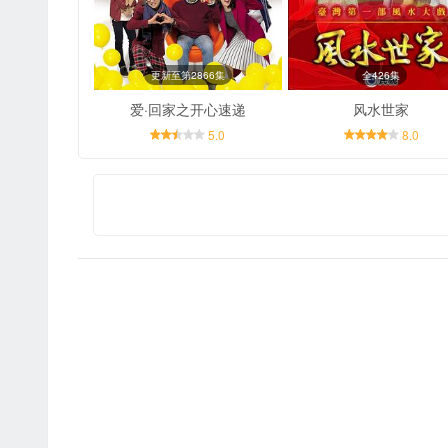
更新至第2866集
全426集
爱·回家之开心速递
风水世家
5.0
8.0