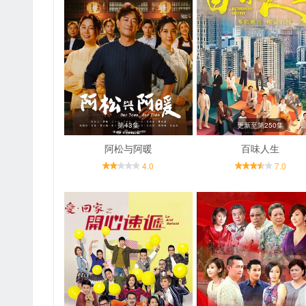
第43集
更新至第250集
阿松与阿暖
百味人生
4.0
7.0