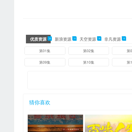
优质资源
新浪资源
天空资源
非凡资源
13
13
10
12
08集
第01集
第02集
第
第09集
第10集
第
猜你喜欢