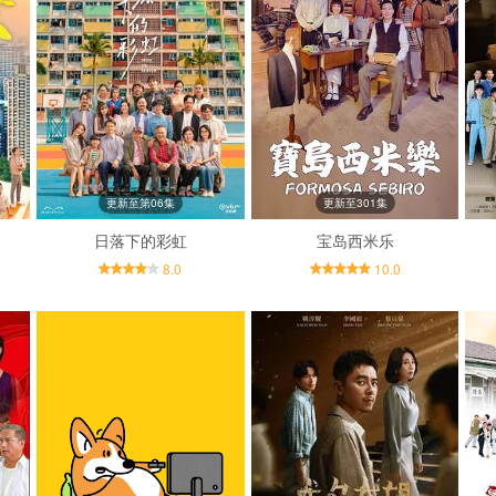
更新至第06集
更新至301集
日落下的彩虹
宝岛西米乐
8.0
10.0