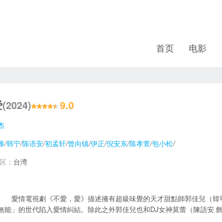
首页
电影
爱
(2024)
9.0
杰
睿
/
韩宁
/
陈语安
/
初孟轩
/
曾向镇
/
伊正
/
倪安东
/
陈孝萱
/
包小松
/
地区：
台湾
愛情電視劇《不愛，愛》描述擁有超級味覺的天才甜點師郭佳兒（韓寧
無能」的世代陷入愛情糾結。除此之外郭佳兒也和DJ女神莫蕾（陳語安 飾）