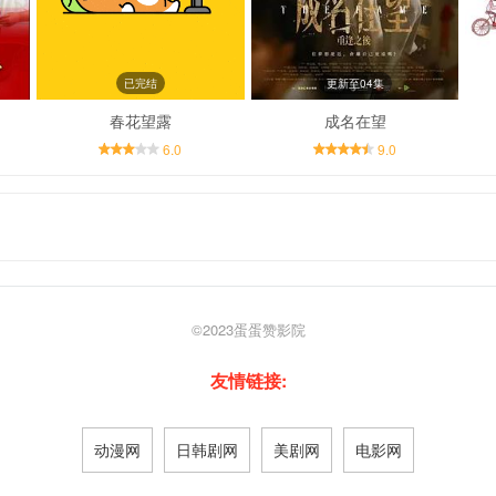
已完结
更新至04集
春花望露
成名在望
6.0
9.0
©2023
蛋蛋赞影院
友情链接:
动漫网
日韩剧网
美剧网
电影网