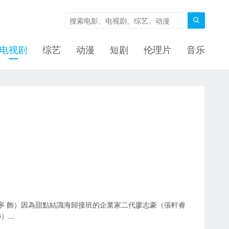

电视剧
综艺
动漫
短剧
伦理片
音乐
 飾）因為甜點結識海歸接班的企業家二代廖志豪（張軒睿
...