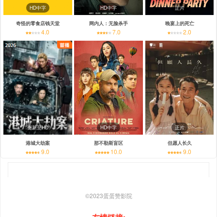
HD中字
HD中字
正片
奇怪的零食店钱天堂
网内人：无脸杀手
晚宴上的死亡
4.0
7.0
2.0
更新至HD
HD中字
正片
港城大劫案
那不勒斯盲区
但愿人长久
9.0
10.0
9.0
©2023
蛋蛋赞影院