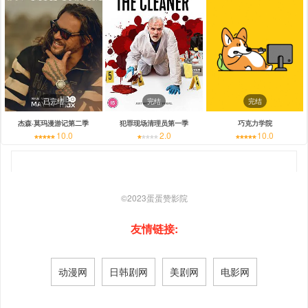
已完结
完结
完结
杰森·莫玛漫游记第二季
犯罪现场清理员第一季
巧克力学院
10.0
2.0
10.0
©2023
蛋蛋赞影院
友情链接:
动漫网
日韩剧网
美剧网
电影网