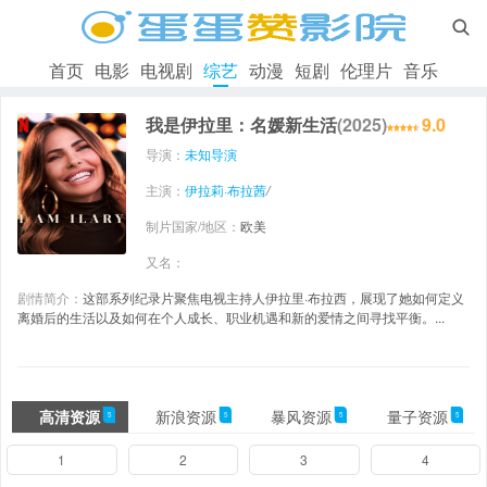

首页
电影
电视剧
综艺
动漫
短剧
伦理片
音乐
我是伊拉里：名媛新生活
(2025)
9.0
导演：
未知导演
主演：
伊拉莉·布拉茜
/
制片国家/地区：
欧美
又名：
剧情简介：
这部系列纪录片聚焦电视主持人伊拉里·布拉西，展现了她如何定义
离婚后的生活以及如何在个人成长、职业机遇和新的爱情之间寻找平衡。...
高清资源
新浪资源
暴风资源
量子资源
5
5
5
5
1
2
3
4