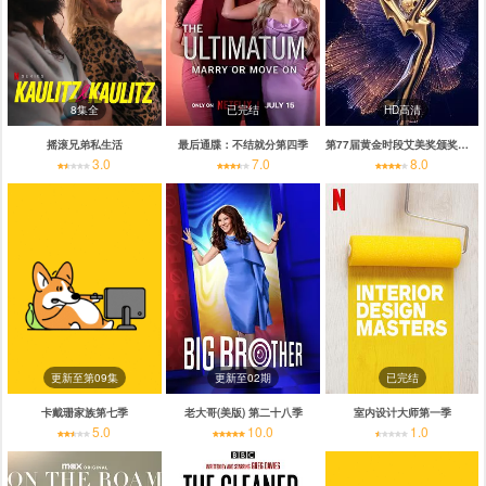
8集全
已完结
HD高清
摇滚兄弟私生活
最后通牒：不结就分第四季
第77届黄金时段艾美奖颁奖典礼
3.0
7.0
8.0
更新至第09集
更新至02期
已完结
卡戴珊家族第七季
老大哥(美版) 第二十八季
室内设计大师第一季
5.0
10.0
1.0