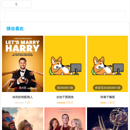
5
猜你喜欢
第4期
第260801期
更新至20260801期
哈利的绝配情人
全知干预视角
闲着干嘛呢
1.0
10.0
6.0