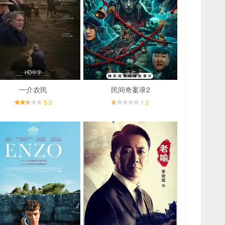
HD中字
正片
一介农民
民间奇案录2
5.0
1.0