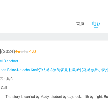
首页
电影
叫
(2024)
4.0
el Blanchart
than Feltre
/
Natacha Krief
/
乔纳斯·布洛凯
/
罗曼·杜里斯
/
托马斯·穆斯汀
/
萨姆
地区：
其它
 Call
The story is carried by Mady, student by day, locksmith by night. But 