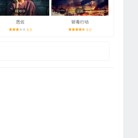
HD中字
正片
恩佐
斩毒行动
6.0
9.0