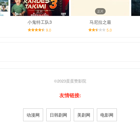
正片
正片
小鬼特工队3
马尼拉之最
9.0
5.0
©2023
蛋蛋赞影院
友情链接:
动漫网
日韩剧网
美剧网
电影网