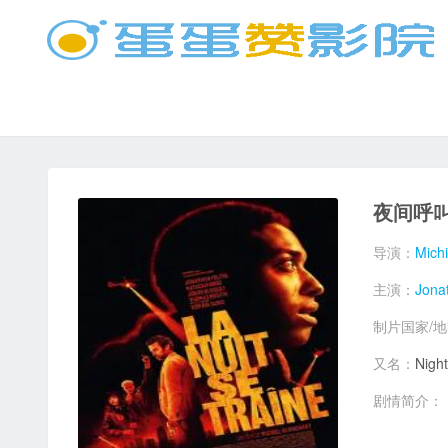
夜间呼
导演：
Michi
主演：
Jona
制片国家/
又名：
Night
剧情简介：