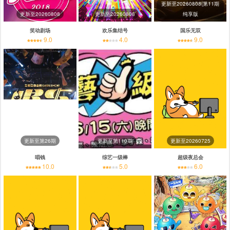
更新至20260808(第11期
更新至20260808
更新至20260808
纯享版
笑动剧场
欢乐集结号
国乐无双
9.0
4.0
9.0
更新至第26期
更新至第110期
更新至20260725
唱钱
综艺一级棒
超级夜总会
10.0
5.0
6.0