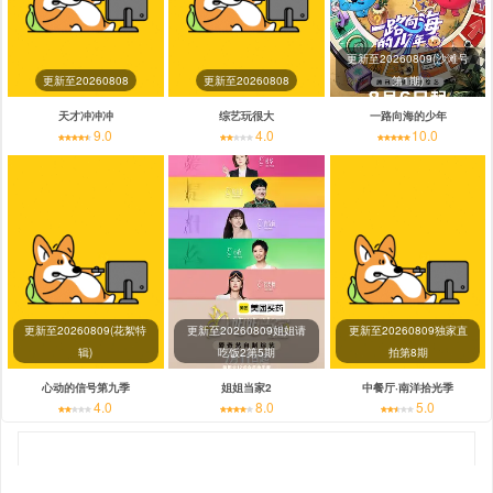
更新至20260809(沙滩号
更新至20260808
更新至20260808
第1期)
天才冲冲冲
综艺玩很大
一路向海的少年
9.0
4.0
10.0
更新至20260809(花絮特
更新至20260809姐姐请
更新至20260809独家直
辑)
吃饭2第5期
拍第8期
心动的信号第九季
姐姐当家2
中餐厅·南洋拾光季
4.0
8.0
5.0