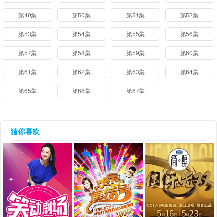
第49集
第50集
第51集
第52集
第53集
第54集
第55集
第56集
第57集
第58集
第59集
第60集
第61集
第62集
第63集
第64集
第65集
第66集
第67集
猜你喜欢