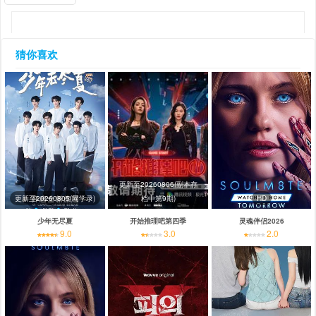
猜你喜欢
更新至20260806(副本存
更新至20260805(同学录)
档中第9期)
HD
少年无尽夏
开始推理吧第四季
灵魂伴侣2026
9.0
3.0
2.0