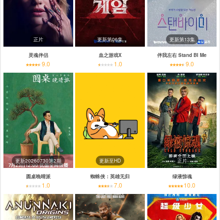
正片
更新第06集
更新第13集
灵魂伴侣
血之游戏X
伴我左右 Stand BI Me
9.0
1.0
9.0
更新20260730第2期
更新至HD
正片
圆桌晚晴派
蜘蛛侠：英雄无归
绿液惊魂
1.0
7.0
10.0