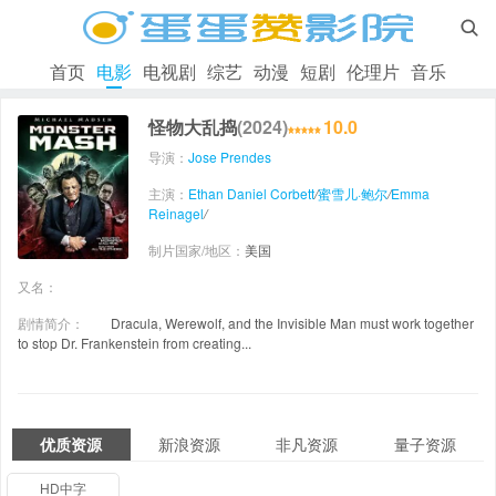

首页
电影
电视剧
综艺
动漫
短剧
伦理片
音乐
怪物大乱捣
(2024)
10.0
导演：
Jose Prendes
主演：
Ethan Daniel Corbett
/
蜜雪儿·鲍尔
/
Emma
Reinagel
/
制片国家/地区：
美国
又名：
剧情简介：
Dracula, Werewolf, and the Invisible Man must work together
to stop Dr. Frankenstein from creating...
优质资源
新浪资源
非凡资源
量子资源
HD中字