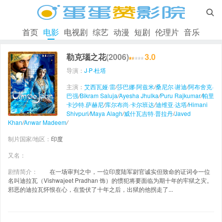

首页
电影
电视剧
综艺
动漫
短剧
伦理片
音乐
勒克瑙之花
(2006)
3.0
导演：
J·P·杜塔
主演：
艾西瓦娅·雷
/
莎巴娜·阿兹米
/
桑尼尔·谢迪
/
阿布舍克·
巴强
/
Bikram Saluja
/
Ayesha Jhulka
/
Puru Rajkumar
/
帕里
卡沙特.萨赫尼
/
库尔布尚·卡尔班达
/
迪维亚·达塔
/
Himani
Shivpuri
/
Maya Alagh
/
威什瓦吉特·普拉丹
/
Javed
Khan
/
Anwar Madeem
/
制片国家/地区：
印度
又名：
剧情简介：
在一场审判之中，一位印度陆军尉官诚实但致命的证词令一位
名叫迪拉瓦（Vishwajeet Pradhan 饰）的惯犯将要面临为期十年的牢狱之灾。
邪恶的迪拉瓦怀恨在心，在蛰伏了十年之后，出狱的他拐走了...