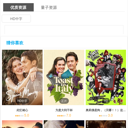
优质资源
量子资源
HD中字
猜你喜欢
HD中字
正片
HD
此忆铭心
为意大利干杯
奥莉佛是狗，（天哪！！）这家伙电影版
5.0
7.0
3.0