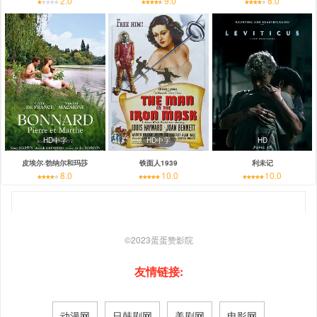
2.0
9.0
8.0
HD中字
HD中字
HD
皮埃尔·勃纳尔和玛莎
铁面人1939
利未记
8.0
10.0
10.0
©2023
蛋蛋赞影院
友情链接:
动漫网
日韩剧网
美剧网
电影网