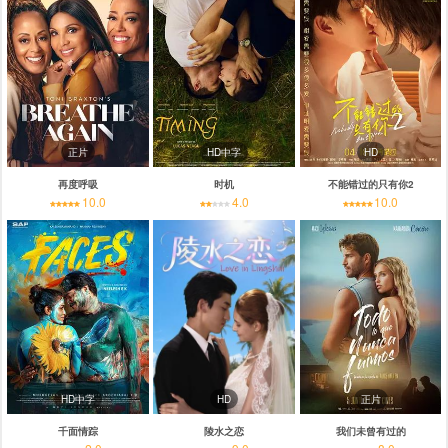
正片
HD中字
HD
再度呼吸
时机
不能错过的只有你2
10.0
4.0
10.0
HD中字
HD
正片
千面情踪
陵水之恋
我们未曾有过的