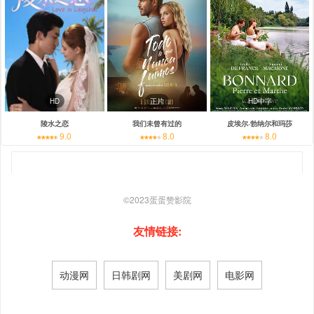
HD
正片
HD中字
陵水之恋
我们未曾有过的
皮埃尔·勃纳尔和玛莎
9.0
8.0
8.0
©2023
蛋蛋赞影院
友情链接:
动漫网
日韩剧网
美剧网
电影网