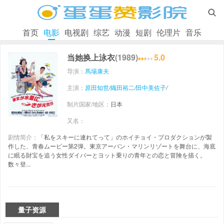

首页
电影
电视剧
综艺
动漫
短剧
伦理片
音乐
当她换上泳衣
(1989)
5.0
导演：
馬場康夫
主演：
原田知世
/
織田裕二
/
田中美佐子
/
制片国家/地区：
日本
又名：
剧情简介：
「私をスキーに連れてって」のホイチョイ・プロダクションが製
作した、青春ムービー第2弾。東京アーバン・マリンリゾートを舞台に、海底
に眠る財宝を追う女性ダイバーとヨット乗りの青年との恋と冒険を描く。
数々登...
量子资源