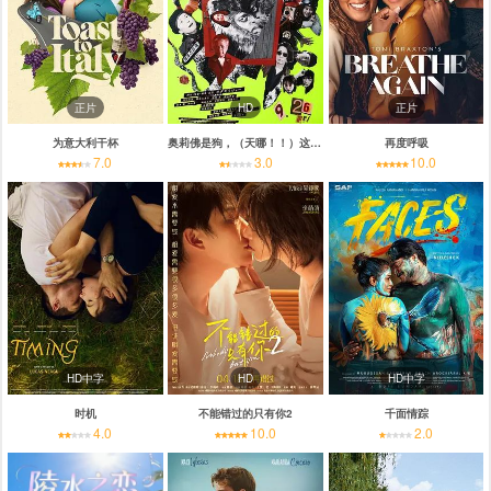
正片
HD
正片
为意大利干杯
奥莉佛是狗，（天哪！！）这家伙电影版
再度呼吸
7.0
3.0
10.0
HD中字
HD
HD中字
时机
不能错过的只有你2
千面情踪
4.0
10.0
2.0