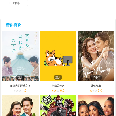
HD中字
猜你喜欢
正片
正片
HD中字
在巨大的洋葱之下
把我关起来
此忆铭心
1.0
6.0
5.0