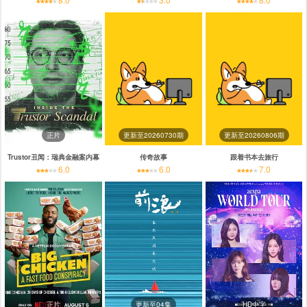
正片
更新至20260730期
更新至20260806期
Trustor丑闻：瑞典金融案内幕
传奇故事
跟着书本去旅行
6.0
6.0
7.0
正片
更新至04集
HD中字