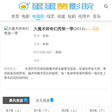

首页
电影
电视剧
综艺
动漫
短剧
伦理片
音乐
大魔术师奇幻秀第一季
(2014)
3.0
导演：
未知
主演：
未知
制片国家/地区：
美国
又名：
剧情简介：
本系列节目将跟随魔术师卓蒙曼尼寇兹，穿越世界各大洲，看
他探索高级牌戏、骗术和魔术背后的秘密。每一集都将探索和重现一项历史上
著名的花招或特技。...
暴风资源
非凡资源
14
7
第1集（上）
第1集（下）
第2集（上）
第2集（下）