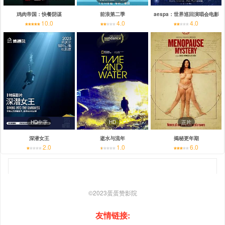
鸡肉帝国：快餐阴谋
前浪第二季
aespa：世界巡回演唱会电影
10.0
4.0
4.0
HD中字
HD
正片
深潜女王
逝水与流年
揭秘更年期
2.0
1.0
6.0
©2023
蛋蛋赞影院
友情链接: