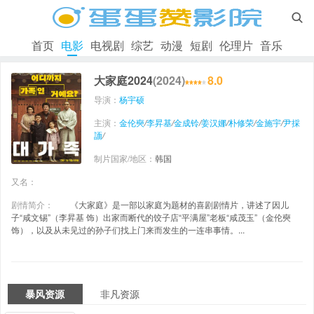

首页
电影
电视剧
综艺
动漫
短剧
伦理片
音乐
大家庭2024
(2024)
8.0
导演：
杨宇硕
主演：
金伦奭
/
李昇基
/
金成铃
/
姜汉娜
/
朴修荣
/
金施宇
/
尹採
䛔
/
制片国家/地区：
韩国
又名：
剧情简介：
《大家庭》是一部以家庭为题材的喜剧剧情片，讲述了因儿
子“咸文锡”（李昇基 饰）出家而断代的饺子店“平满屋”老板“咸茂玉”（金伦奭
饰），以及从未见过的孙子们找上门来而发生的一连串事情。...
暴风资源
非凡资源