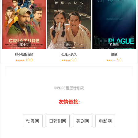
HD中字
正片
抢先版
那不勒斯盲区
但愿人长久
瘟疫
10.0
9.0
5.0
©2023
蛋蛋赞影院
友情链接:
动漫网
日韩剧网
美剧网
电影网