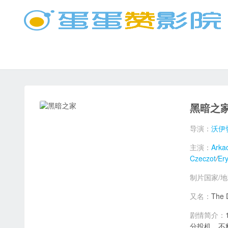
黑暗之
导演：
沃伊
主演：
Arka
Czeczot
/
Er
制片国家/
又名：
The 
剧情简介：
分投机。不