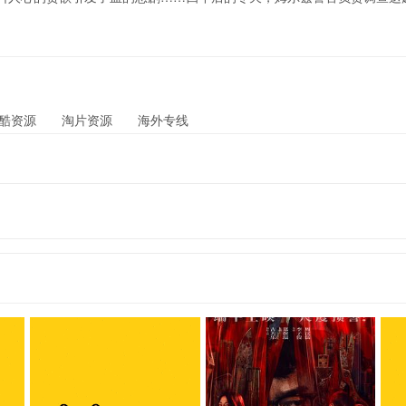
u酷资源
淘片资源
海外专线