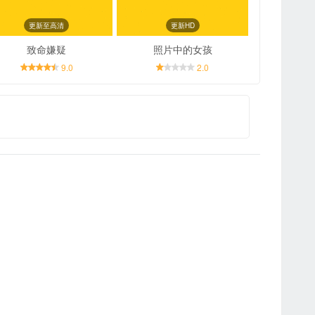
更新至高清
更新HD
致命嫌疑
照片中的女孩
9.0
2.0