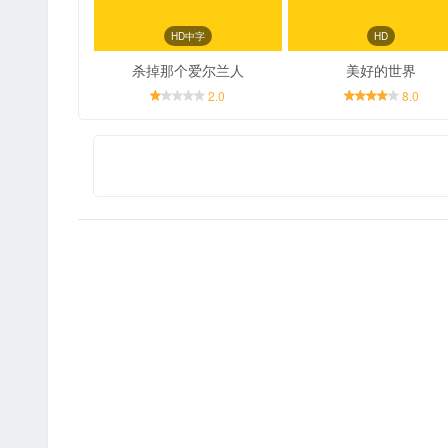
HD中字
HD
杀掉那个爱尔兰人
美好的世界
2.0
8.0