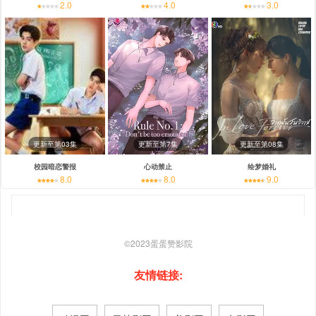
2.0
4.0
3.0
更新至第03集
更新至第7集
更新至第08集
校园暗恋警报
心动禁止
绘梦婚礼
8.0
8.0
9.0
©2023
蛋蛋赞影院
友情链接: