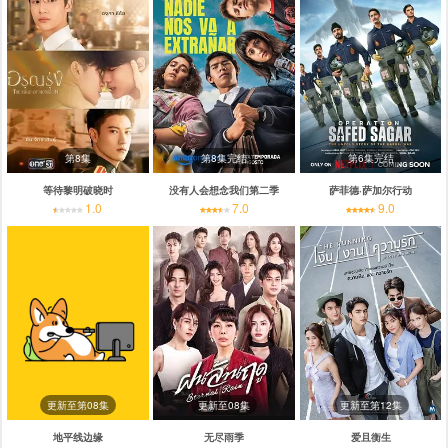
第8集
第8集完结
第6集完结
等待黎明破晓时
没有人会想念我们第二季
萨菲德·萨加尔行动
1.0
7.0
9.0
更新至第08集
更新至08集
更新至第12集
地平线边缘
无尽雨季
爱且衡生