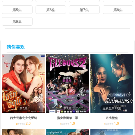
第5集
第6集
第7集
第8集
第9集
猜你喜欢
第5集
第1集
更新至第13集
四大元素之火之爱链
指尖浪漫第二季
月光壁垒
2.0
1.0
1.0