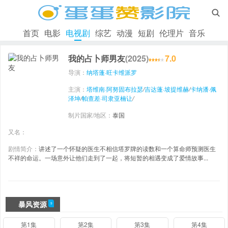

首页
电影
电视剧
综艺
动漫
短剧
伦理片
音乐
我的占卜师男友
(2025)
7.0
导演：
纳塔蓬·旺卡维派罗
主演：
塔维南·阿努固布拉瑟
/
吉达蓬·坡提维赫
/
卡纳潘·佩
泽坤
/
帕查差·司隶亚楠让
/
制片国家/地区：
泰国
又名：
剧情简介：
讲述了一个怀疑的医生不相信塔罗牌的读数和一个算命师预测医生
不祥的命运。一场意外让他们走到了一起，将短暂的相遇变成了爱情故事...
暴风资源
9
第1集
第2集
第3集
第4集