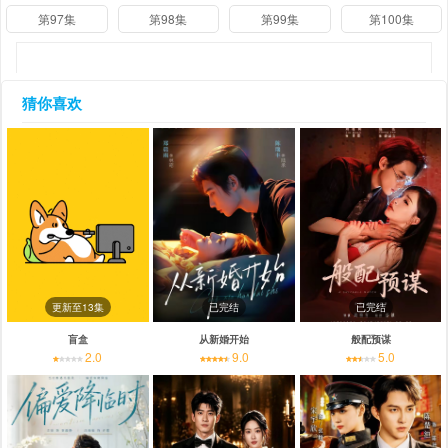
第97集
第98集
第99集
第100集
猜你喜欢
更新至13集
已完结
已完结
盲盒
从新婚开始
般配预谋
2.0
9.0
5.0