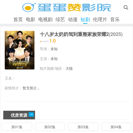

首页
电影
电视剧
综艺
动漫
短剧
伦理片
音乐
十八岁太奶奶驾到重整家族荣耀2
(2025)
1.0
导演：
未知
主演：
未知
制片国家/地区：
大陆
又名：
剧情简介：
暂无简介...
优质资源
100
第01集
第02集
第03集
第04集