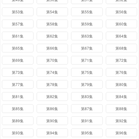
第53集
第54集
第55集
第56集
第57集
第58集
第59集
第60集
第61集
第62集
第63集
第64集
第65集
第66集
第67集
第68集
第69集
第70集
第71集
第72集
第73集
第74集
第75集
第76集
第77集
第78集
第79集
第80集
第81集
第82集
第83集
第84集
第85集
第86集
第87集
第88集
第89集
第90集
第91集
第92集
第93集
第94集
第95集
第96集