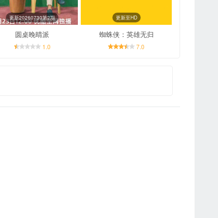
更新20260730第2期
更新至HD
圆桌晚晴派
蜘蛛侠：英雄无归
1.0
7.0