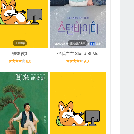
HD中字
更新第14集
蜘蛛侠3
伴我左右 Stand BI Me
8.0
9.0