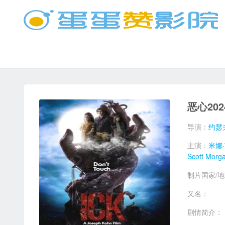
恶心202
导演：
约瑟
主演：
米娜
Scott Morg
制片国家/
又名：
剧情简介：