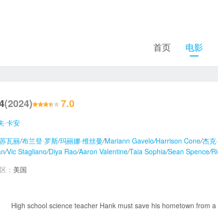
首页
电影
4
(2024)
7.0
夫·卡安
·苏瓦丽
/
布兰登·罗斯
/
玛丽娜·维丝曼
/
Mariann Gavelo
/
Harrison Cone
/
杰克
an
/
Vic Stagliano
/
Diya Rao
/
Aaron Valentine
/
Taia Sophia
/
Sean Spence
/
Ri
地区：
美国
High school science teacher Hank must save his hometown from a mu