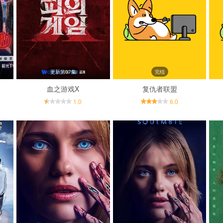
期
更新第07集
完结
血之游戏X
复仇者联盟
1.0
6.0