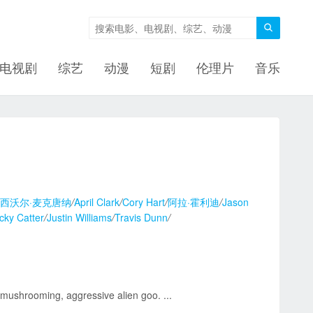

电视剧
综艺
动漫
短剧
伦理片
音乐
·西沃尔·麦克唐纳
/
April Clark
/
Cory Hart
/
阿拉·霍利迪
/
Jason
cky Catter
/
Justin Williams
/
Travis Dunn
/
shrooming, aggressive alien goo. ...