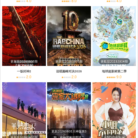
4.0
8.0
4.0
更新至20260805期
更新至20260805期
更新至20260804期
一饭封神2
说唱巅峰对决2026
地球超新鲜第二季
2.0
2.0
9.0
更新20260805大神版第3
更新至20260805期
期：密神团飙戏圆谎二
更新20260804