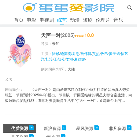

首页
电影
电视剧
综艺
动漫
短剧
伦理片
音乐
天声一对
(2025)
10.0
导演：
未知
主演：
陆毅
/
鲍蕾
/
陈乔恩
/
曾伟昌
/
艾热
/
孜巴
/
黄子韬
/
徐艺
洋
/
杜淳
/
王灿兮
/
姜潮
/
麦迪娜
/
制片国家/地区：
大陆
又名：
剧情简介：
《天声一对》是由爱奇艺精心制作并倾力打造的音乐真人秀类
综艺，节目预计2025年Q3播出。节目以一群因爱结缘的明星夫妻合宿生活，向
极致舞台发起桃战，看哪对夫妻既是生活中的“天生一对”，又是舞台上的“...
优质资源
新浪资源
暴风资源
非凡资源
30
27
22
25
29
25