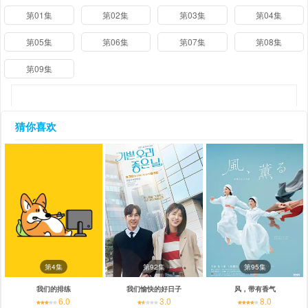
第01集
第02集
第03集
第04集
第05集
第06集
第07集
第08集
第09集
猜你喜欢
第4集
第92集
第95集
我们的排练
我们愉快的好日子
风，带有香气
6.0
3.0
8.0