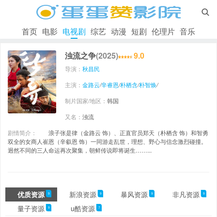

首页
电影
电视剧
综艺
动漫
短剧
伦理片
音乐
浊流之争
(2025)
9.0
导演：
秋昌民
主演：
金路云
/
辛睿恩
/
朴栖含
/
朴智焕
/
制片国家/地区：
韩国
又名：
浊流
剧情简介：
浪子张是律（金路云 饰）、正直官员郑天（朴栖含 饰）和智勇
双全的女商人崔恩（辛叡恩 饰）一同游走乱世，理想、野心与信念激烈碰撞。
迥然不同的三人命运再次聚集，朝鲜传说即将诞生……...
优质资源
新浪资源
暴风资源
非凡资源
9
9
9
9
量子资源
u酷资源
9
7