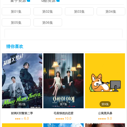
量子资源
u酷资源
第01集
第02集
第03集
第04集
第05集
第06集
猜你喜欢
第2集
第7集
第9集
财阀X刑警第二季
毛骨悚然的恋爱
公寓黑风暴
6.0
10.0
9.0