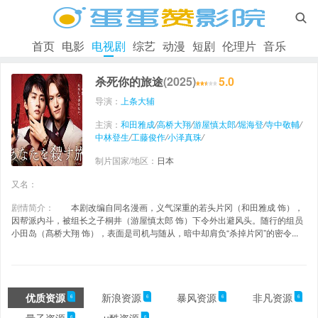

首页
电影
电视剧
综艺
动漫
短剧
伦理片
音乐
杀死你的旅途
(2025)
5.0
导演：
上条大辅
主演：
和田雅成
/
高桥大翔
/
游屋慎太郎
/
堀海登
/
寺中敬輔
/
中林登生
/
工藤俊作
/
小泽真珠
/
制片国家/地区：
日本
又名：
剧情简介：
本剧改编自同名漫画，义气深重的若头片冈（和田雅成 饰），
因帮派内斗，被组长之子桐井（游屋慎太郎 饰）下令外出避风头。随行的组员
小田岛（髙桥大翔 饰），表面是司机与随从，暗中却肩负“杀掉片冈”的密令...
优质资源
新浪资源
暴风资源
非凡资源
6
6
6
6
6
6