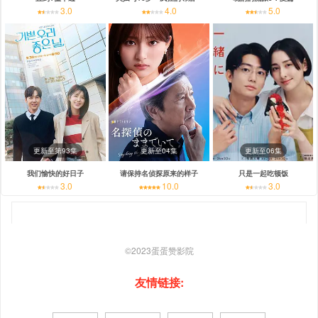
3.0
4.0
5.0
更新至第93集
更新至04集
更新至06集
我们愉快的好日子
请保持名侦探原来的样子
只是一起吃顿饭
3.0
10.0
3.0
©2023
蛋蛋赞影院
友情链接: