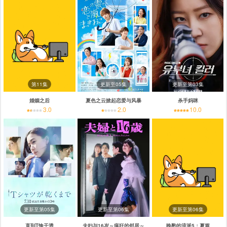
第11集
更新至05集
更新至第03集
婚姻之后
夏色之云掀起恋爱与风暴
杀手妈咪
3.0
2.0
10.0
更新至第05集
更新至第06集
更新至第06集
直到T恤干透
夫妇与16岁～疯狂的邻居～
晚酌的流派5：夏篇