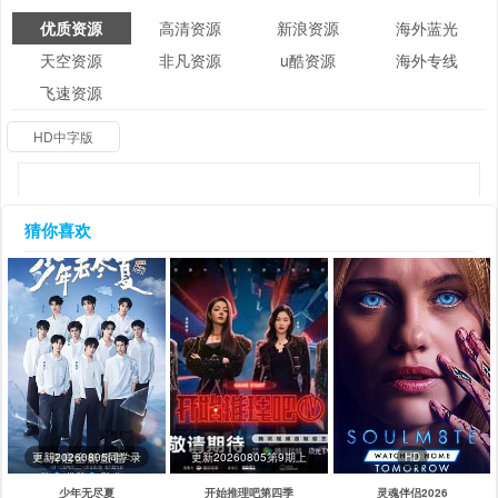
优质资源
高清资源
新浪资源
海外蓝光
天空资源
非凡资源
u酷资源
海外专线
飞速资源
HD中字版
猜你喜欢
更新20260805同学录
更新20260805第9期上
HD
少年无尽夏
开始推理吧第四季
灵魂伴侣2026