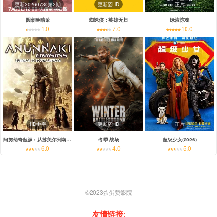
更新20260730第2期
更新至HD
正片
圆桌晚晴派
蜘蛛侠：英雄无归
绿液惊魂
1.0
7.0
10.0
HD中字
更新至HD
正片
阿努纳奇起源：从苏美尔到南美洲
冬季 战场
超级少女(2026)
6.0
4.0
5.0
©2023
蛋蛋赞影院
友情链接: