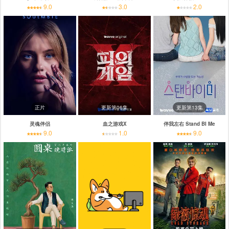
9.0
3.0
2.0
正片
更新第06集
更新第13集
灵魂伴侣
血之游戏X
伴我左右 Stand BI Me
9.0
1.0
9.0