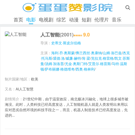

首页
电影
电视剧
综艺
动漫
短剧
伦理片
音乐
人工智能
(2001)
9.0
导演：
史蒂文·斯皮尔伯格
主演：
海利·乔·奥斯蒙
/
弗兰西丝·奥康纳
/
山姆·洛巴兹
/
杰克
·托马斯
/
裘德·洛
/
威廉·赫特
/
肯·梁
/
克拉克·格雷格
/
凯文·苏斯
曼
/
汤姆·加洛普
/
尤金·奥斯门特
/
艾普尔·格雷斯
/
马特·温斯
顿
/
萨布丽娜·格德维奇
/
西奥·格林利
/
制片国家/地区：
欧美
又名：
AI人工智慧
剧情简介：
21世纪中期，由于温室效应，南北极冰川融化，地球上很多城市被
淹没。此时，人类科技已经高度发达，人工智能机器人就是人类发明出来用以
应对恶劣自然环境的科技手段之一，而且，机器人制造技术已经高度发达，先
进的...