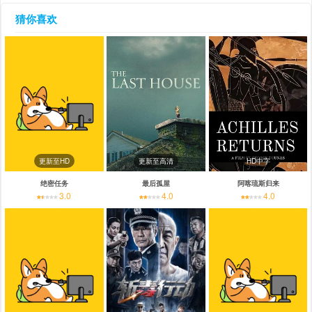
猜你喜欢
更新至HD
更新至高清
HD中字
绝密任务
最后孤屋
阿喀琉斯归来
3.0
4.0
4.0