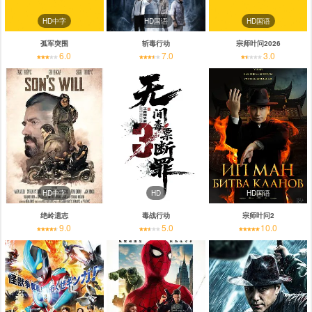
HD中字
HD国语
HD国语
孤军突围
斩毒行动
宗师叶问2026
6.0
7.0
3.0
HD中字
HD
HD国语
绝岭遗志
毒战行动
宗师叶问2
9.0
5.0
10.0