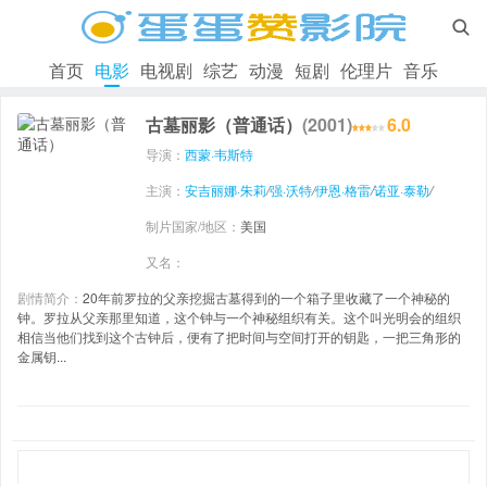

首页
电影
电视剧
综艺
动漫
短剧
伦理片
音乐
古墓丽影（普通话）
(2001)
6.0
导演：
西蒙·韦斯特
主演：
安吉丽娜·朱莉
/
强·沃特
/
伊恩·格雷
/
诺亚·泰勒
/
制片国家/地区：
美国
又名：
剧情简介：
20年前罗拉的父亲挖掘古墓得到的一个箱子里收藏了一个神秘的
钟。罗拉从父亲那里知道，这个钟与一个神秘组织有关。这个叫光明会的组织
相信当他们找到这个古钟后，便有了把时间与空间打开的钥匙，一把三角形的
金属钥...