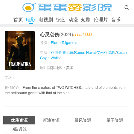

首页
电影
电视剧
综艺
动漫
短剧
伦理片
音乐
心灵创伤
(2024)
10.0
导演：
Pierre Tsigaridis
主演：
丽贝卡·肯尼迪
/
Ranen Navat
/
艾米丽·高斯
/
Susan
Gayle Watts
/
制片国家/地区：
美国
又名：
剧情简介：
From the creators of TWO WITCHES… a blend of elements from
the hellbound genre with that of the slas...
优质资源
新浪资源
暴风资源
量子资源
u酷资源