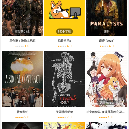
更新第03集
HD中字版
正片
三角洲：造物主玩家
忌日快乐2
麻痹 (2025)
1.0
4.0
4.0
正片
HD无字
更新第06集
社会契约
美国神秘动物
才女的侍从 在满是高岭之花的贵族学校暗中照顾
9.0
7.0
10.0