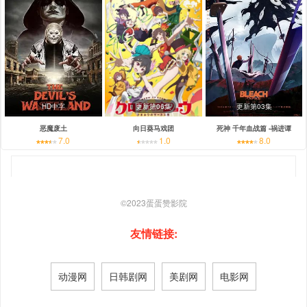
HD中字
更新第06集
更新第03集
恶魔废土
向日葵马戏团
死神 千年血战篇 -祸进谭
7.0
1.0
8.0
©2023
蛋蛋赞影院
友情链接:
动漫网
日韩剧网
美剧网
电影网