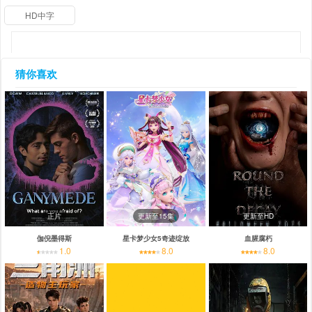
HD中字
猜你喜欢
正片
更新至15集
更新至HD
伽倪墨得斯
星卡梦少女5奇迹绽放
血腥腐朽
1.0
8.0
8.0