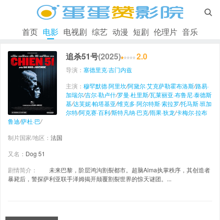

首页
电影
电视剧
综艺
动漫
短剧
伦理片
音乐
追杀51号
(2025)
2.0
导演：
塞德里克·吉门内兹
主演：
穆罕默德·阿里坎
/
阿黛尔·艾克萨勒霍布洛斯
/
路易·
加瑞尔
/
吉尔·勒卢什
/
罗曼·杜里斯
/
瓦莱丽亚·布鲁尼·泰德斯
基
/
达芙妮·帕塔基亚
/
维克多·阿尔特斯·索拉罗
/
托马斯·班加
尔特
/
阿克赛·百利
/
斯特凡纳·巴克
/
雨果·狄龙
/
卡梅尔·拉布
鲁迪
/
萨杜·巴
/
制片国家/地区：
法国
又名：
Dog 51
剧情简介：
未来巴黎，阶层鸿沟割裂都市。超脑Alma执掌秩序，其创造者
暴毙后，警探萨利亚联手泽姆揭开颠覆割裂世界的惊天谜团。...