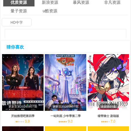
优质资源
新浪资源
暴风资源
非凡资源
量子资源
u酷资源
HD中字
猜你喜欢
更新至第20260807期
更新至20260807期
更新第01集
开始推理吧第四季
一站到底 少年季第二季
缎带骑士 剧场版
3.0
9.0
7.0