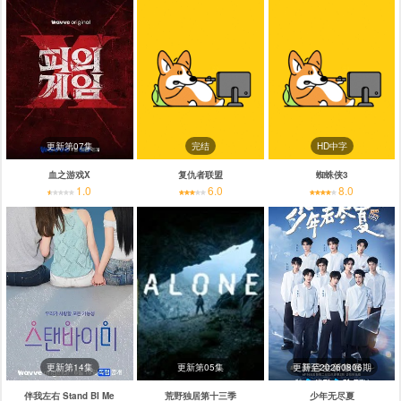
更新第07集
完结
HD中字
血之游戏X
复仇者联盟
蜘蛛侠3
1.0
6.0
8.0
更新第14集
更新第05集
更新至20260806期
伴我左右 Stand BI Me
荒野独居第十三季
少年无尽夏