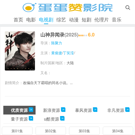

首页
电影
电视剧
综艺
动漫
短剧
伦理片
音乐
山神异闻录
(2025)
6.0
导演：
陈聚力
主演：
黄俊捷
/
丁笑滢
/
制片国家/地区：
大陆
又名：
剧情简介：
改编自天下霸唱的同名小说。...
优质资源
新浪资源
暴风资源
非凡资源
24
24
24
24
量子资源
u酷资源
24
24
第01集
第02集
第03集
第04集