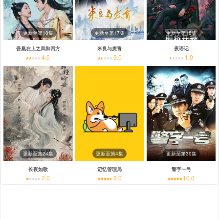
更新至第10集
更新至第17集
更新至第18集
吾凰在上之凤御四方
米良与麦青
夜语记
4.0
3.0
1.0
更新至第24集
更新至第4集
更新至第30集
长夜如歌
记忆管理局
警字一号
2.0
9.0
10.0