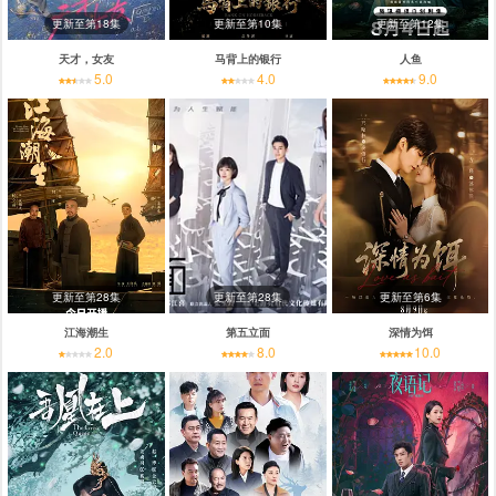
更新至第18集
更新至第10集
更新至第12集
天才，女友
马背上的银行
人鱼
5.0
4.0
9.0
更新至第28集
更新至第28集
更新至第6集
江海潮生
第五立面
深情为饵
2.0
8.0
10.0