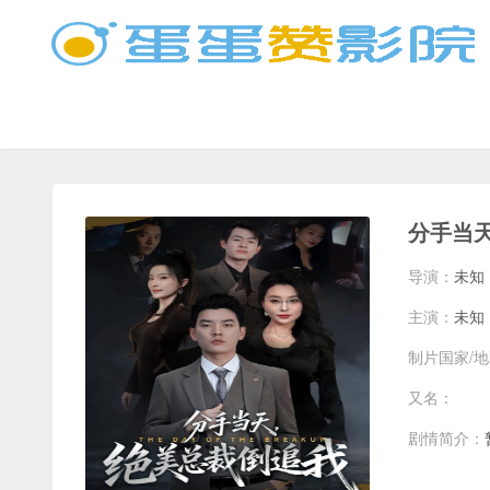
分手当
导演：
未知
主演：
未知
制片国家/
又名：
剧情简介：