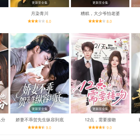
更新至全集
更新至全集
月染青川
糟糕，大少爷怕老婆
6.0
8.0
更新至全集
更新至全集
名分
娇妻不乖贺先生纵容到底
12点，需要接吻
9.0
9.0