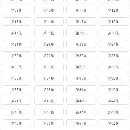
第09集
第10集
第11集
第12集
第13集
第14集
第15集
第16集
第17集
第18集
第19集
第20集
第21集
第22集
第23集
第24集
第25集
第26集
第27集
第28集
第29集
第30集
第31集
第32集
第33集
第34集
第35集
第36集
第37集
第38集
第39集
第40集
第41集
第42集
第43集
第44集
第45集
第46集
第47集
第48集
第49集
第50集
第51集
第52集