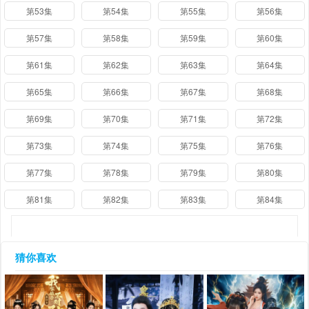
第53集
第54集
第55集
第56集
第57集
第58集
第59集
第60集
第61集
第62集
第63集
第64集
第65集
第66集
第67集
第68集
第69集
第70集
第71集
第72集
第73集
第74集
第75集
第76集
第77集
第78集
第79集
第80集
第81集
第82集
第83集
第84集
猜你喜欢