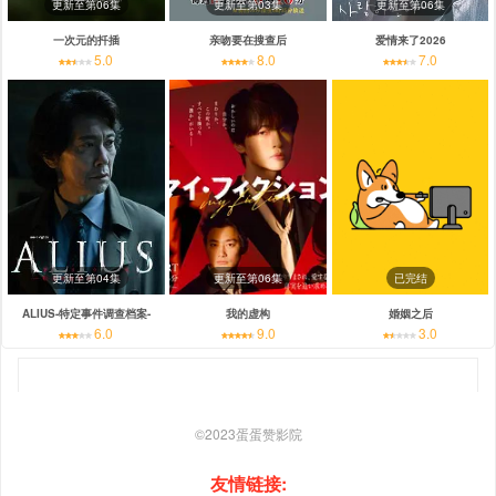
更新至第06集
更新至第03集
更新至第06集
一次元的扦插
亲吻要在搜查后
爱情来了2026
5.0
8.0
7.0
更新至第04集
更新至第06集
已完结
ALIUS-特定事件调查档案-
我的虚构
婚姻之后
6.0
9.0
3.0
©2023
蛋蛋赞影院
友情链接: