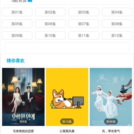
u酷资源
第01集
第02集
第03集
第04集
第05集
第06集
第07集
第08集
第09集
第10集
第11集
第12集
猜你喜欢
第8集
第10集
第96集
毛骨悚然的恋爱
公寓黑风暴
风，带有香气