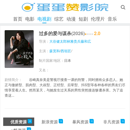

首页
电影
电视剧
综艺
动漫
短剧
伦理片
音乐
过多的爱与谋杀
(2026)
2.0
导演：
大谷健太郎
林雅贵
兵藤和広
主演：
森宽和
/
西垣匠
/
制片国家/地区：
日本
又名：
剧情简介：
谷崎真奈美是警视厅搜查一课的刑警，同时拥有众多恋人。她
正与傲娇型、肌肉型、大叔型、正经型、后辈型、抖S型等各种各样的男友们尽
情享受着人生。然而某天，与她发生过关系的男性突然接连惨遭杀害。为了追
查这...
优质资源
新浪资源
暴风资源
非凡资源
12
12
12
12
12