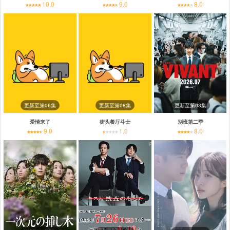
10.0
9.0
8.0
更新至第06集
更新至第08集
更新至第03集
爱情来了
街头餐厅斗士
别班第二季
9.0
1.0
8.0