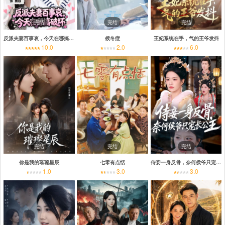
完结
完结
完结
反派夫妻百事哀，今天在哪搞破坏
候冬症
王妃系统在手，气的王爷发抖
10.0
2.0
6.0
完结
完结
完结
你是我的璀璨星辰
七零有点恬
侍妾一身反骨，奈何侯爷只宠长公主
1.0
3.0
3.0