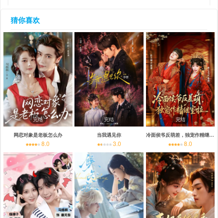
猜你喜欢
完结
完结
完结
网恋对象是老板怎么办
当我遇见你
冷面侯爷反萌差，独宠作精继室啦
8.0
3.0
8.0