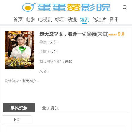

首页
电影
电视剧
综艺
动漫
短剧
伦理片
音乐
逆天透视眼，看穿一切宝物
(未知)
9.0
导演：
未知
主演：
未知
制片国家/地区：
未知
又名：
剧情简介：
暂无简介...
暴风资源
量子资源
HD