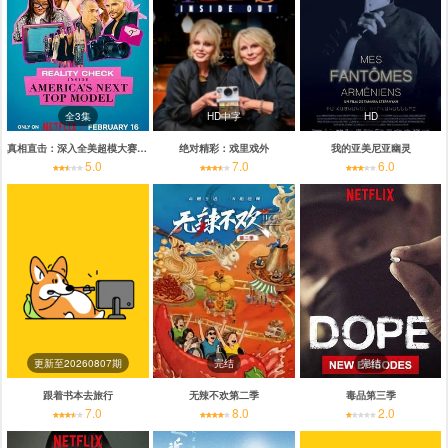
全3集
HD中字
HD
真相直击：深入全美超模大赛第一季
绝对精彩：戏里戏外
我的亚美尼亚幽灵
5.0
7.0
6.0
更新至20260807期
完结
完结
跟着书本去旅行
无辣不欢第二季
毒品第三季
7.0
8.0
2.0