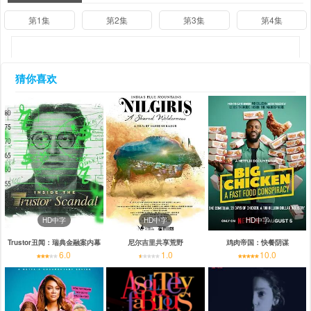
第1集
第2集
第3集
第4集
猜你喜欢
HD中字
HD中字
HD中字
Trustor丑闻：瑞典金融案内幕
尼尔吉里共享荒野
鸡肉帝国：快餐阴谋
6.0
1.0
10.0