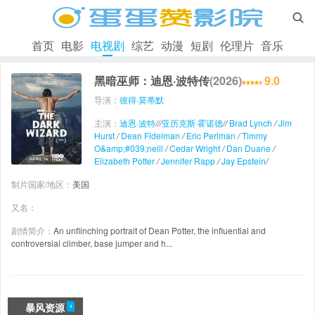

首页
电影
电视剧
综艺
动漫
短剧
伦理片
音乐
黑暗巫师：迪恩·波特传
(2026)
9.0
导演：
彼得·莫蒂默
主演：
迪恩·波特
/
/
/
亚历克斯·霍诺德
/
/
Brad Lynch
/
Jim
Hurst
/
Dean Fidelman
/
Eric Perlman
/
Timmy
O&amp;#039;neill
/
Cedar Wright
/
Dan Duane
/
Elizabeth Potter
/
Jennifer Rapp
/
Jay Epstein
/
制片国家/地区：
美国
又名：
剧情简介：
An unflinching portrait of Dean Potter, the influential and
controversial climber, base jumper and h...
暴风资源
4