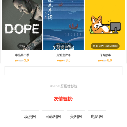
完结
更新至05集
更新至20260730期
毒品第二季
走近这片海
传奇故事
3.0
8.0
6.0
©2023
蛋蛋赞影院
友情链接:
动漫网
日韩剧网
美剧网
电影网