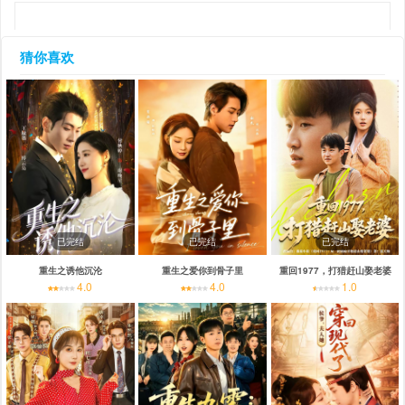
猜你喜欢
已完结
已完结
已完结
重生之诱他沉沦
重生之爱你到骨子里
重回1977，打猎赶山娶老婆
4.0
4.0
1.0