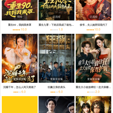
完结
已完结
已完结
重生90，我妈我来罩
重生九零：下岗后我成了箱包大王
侯爷，夫人她穿回现代了
10.0
1.0
10.0
更新至全集
更新至全集
更新至全集
沉睡千年，怎么人间又闹诡了
狂飙父亲的肩头
重生大小姐放肆狂！忠犬保镖保驾护航
6.0
6.0
2.0