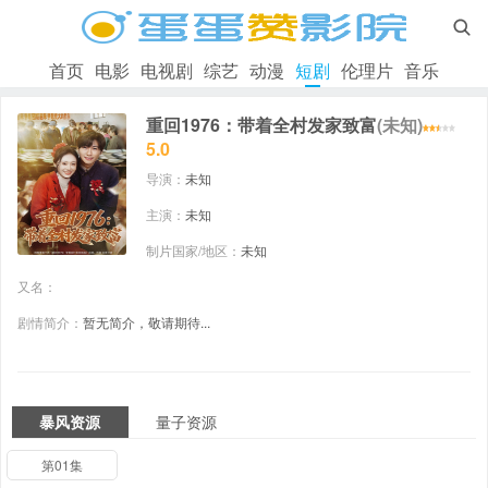

首页
电影
电视剧
综艺
动漫
短剧
伦理片
音乐
重回1976：带着全村发家致富
(未知)
5.0
导演：
未知
主演：
未知
制片国家/地区：
未知
又名：
剧情简介：
暂无简介，敬请期待...
暴风资源
量子资源
第01集