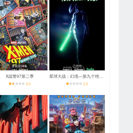
更新至08集
已完结
X战警97第二季
星球大战：幻境—第九个绝地武士
3.0
2.0