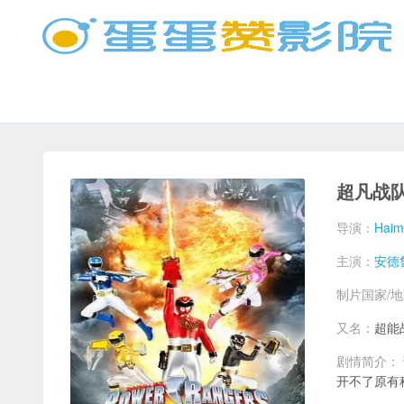
超凡战
导演：
Haim
主演：
安德
制片国家/
又名：
超能
剧情简介：
开不了原有