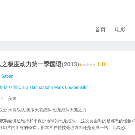
首页
电影
队之极度动力第一季国语
(2013)
1.0
 Saban
鲁·M·格雷
/
Ciara Hanna
/
John Mark Loudermilk
/
地区：
美国
战士 天装战队,美版天装战队,恐龙战队天兆之力
该动画讲述维持和平保护地球的恐龙战队，,这次要面对的是邪恶的怪物
科幻片的固有的模式，但本片在特技处理方面还是别具一格。此次恐...