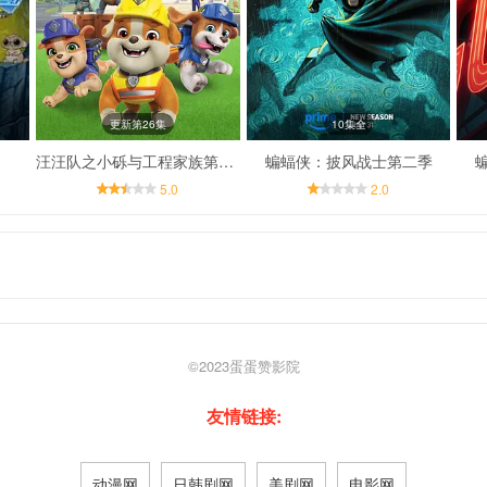
更新第26集
10集全
汪汪队之小砾与工程家族第三季
蝙蝠侠：披风战士第二季
5.0
2.0
©2023
蛋蛋赞影院
友情链接:
动漫网
日韩剧网
美剧网
电影网