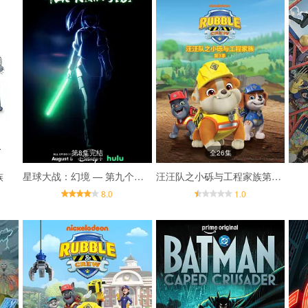
第8集完结
全26集
族
星球大战：幻境 — 第九个绝地武士
汪汪队之小砾与工程家族第三季国语
8.0
1.0