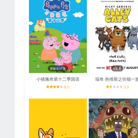
更新至07集
6集全
小猪佩奇第十二季国语
瑞奇·热维斯之街猫一
8.0
3.0