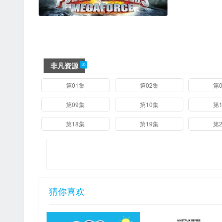
非凡资源
20
08集
第01集
第02集
第
17集
第09集
第10集
第
第18集
第19集
第
猜你喜欢