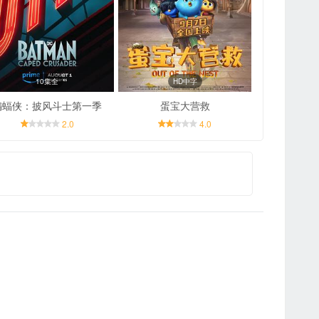
10集全
HD中字
蝙蝠侠：披风斗士第一季
蛋宝大营救
2.0
4.0