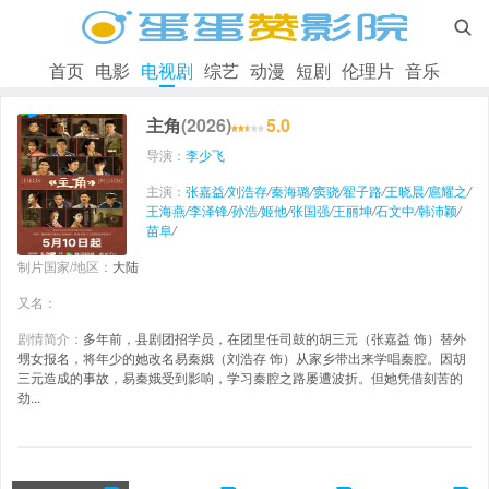

首页
电影
电视剧
综艺
动漫
短剧
伦理片
音乐
主角
(2026)
5.0
导演：
李少飞
主演：
张嘉益
/
刘浩存
/
秦海璐
/
窦骁
/
翟子路
/
王晓晨
/
扈耀之
/
王海燕
/
李泽锋
/
孙浩
/
姬他
/
张国强
/
王丽坤
/
石文中
/
韩沛颖
/
苗阜
/
制片国家/地区：
大陆
又名：
剧情简介：
多年前，县剧团招学员，在团里任司鼓的胡三元（张嘉益 饰）替外
甥女报名，将年少的她改名易秦娥（刘浩存 饰）从家乡带出来学唱秦腔。因胡
三元造成的事故，易秦娥受到影响，学习秦腔之路屡遭波折。但她凭借刻苦的
劲...