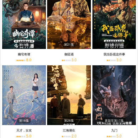
第16集
第21集
第23集已完结
幽宅奇谭
御廷谣
我当卧底这件事
8.0
3.0
3.0
第16集
第26集
更新至第17集
天才，女友
江海潮生
九门
5.0
2.0
5.0