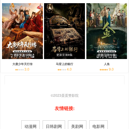
更新至第12集
更新至第8集
更新至第10集
大唐少年天行传
马背上的银行
人鱼
3.0
4.0
9.0
©2023
蛋蛋赞影院
友情链接:
动漫网
日韩剧网
美剧网
电影网