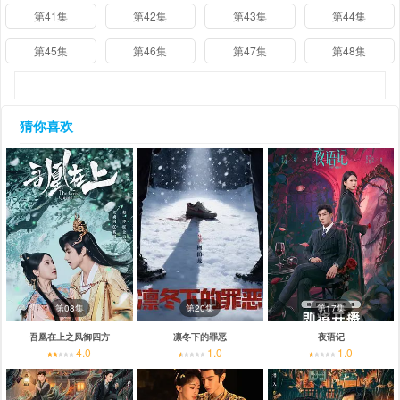
第41集
第42集
第43集
第44集
第45集
第46集
第47集
第48集
猜你喜欢
第08集
第20集
第17集
吾凰在上之凤御四方
凛冬下的罪恶
夜语记
4.0
1.0
1.0